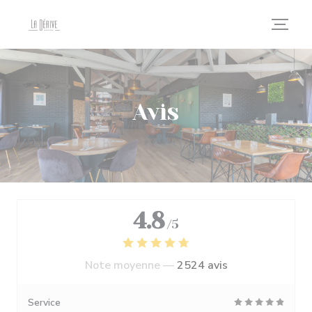
Personnalisation de vos choix en matière de cookies
Avis
4.8
/5
Note moyenne —
2524 avis
Service