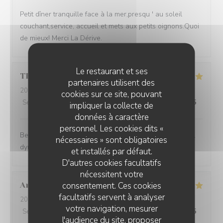
Petit dîner tranquille face à la mer,presqu ' au soleil
couchant,service, accueil et mets aux petits oignons.Quoi
de mieux! Merci La Dérive.
Le restaurant et ses
THERESE
R
partenaires utilisent des
2026-08-02
- 20:00 - Couverts 3
cookies sur ce site, pouvant
Service
:
5
/5
Ambiance
:
5
/5
Cuisine
:
5
/5
Qualité / Prix
:
5
/5
impliquer la collecte de
données à caractère
personnel. Les cookies dits «
Bel emplacement pour ce restaurant L'équipe est jeune,
nécessaires » sont obligatoires
dynamique et efficace
et installés par défaut.
D'autres cookies facultatifs
nécessitent votre
consentement. Ces cookies
Anais
M
facultatifs servent à analyser
2026-08-07
- 20:00 - Couverts 2
votre navigation, mesurer
Service
:
5
/5
Ambiance
:
5
/5
Cuisine
:
5
/5
Qualité / Prix
:
5
/5
l'audience du site, proposer