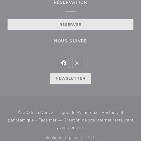
RÉSERVATION
RÉSERVER
NOUS SUIVRE
Facebook ((ouvre une nouvelle fenê
Instagram ((ouvre une nouvell
NEWSLETTER
© 2026 La Dérive - Digue de Wimereux - Restaurant
panoramique - Face mer — Création de site internet restaurant
((ouvre une nouvelle fenêtre)
avec
Zenchef
Mentions légales
CGU