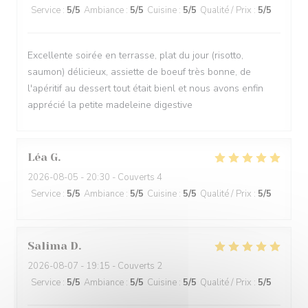
Service
:
5
/5
Ambiance
:
5
/5
Cuisine
:
5
/5
Qualité / Prix
:
5
/5
Excellente soirée en terrasse, plat du jour (risotto,
saumon) délicieux, assiette de boeuf très bonne, de
l'apéritif au dessert tout était bienl et nous avons enfin
apprécié la petite madeleine digestive
Léa
G
2026-08-05
- 20:30 - Couverts 4
Service
:
5
/5
Ambiance
:
5
/5
Cuisine
:
5
/5
Qualité / Prix
:
5
/5
Salima
D
2026-08-07
- 19:15 - Couverts 2
Service
:
5
/5
Ambiance
:
5
/5
Cuisine
:
5
/5
Qualité / Prix
:
5
/5