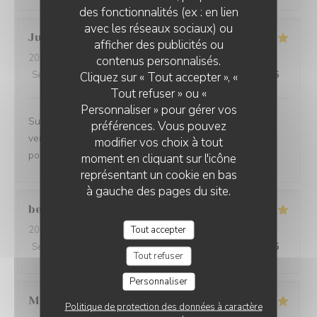
des fonctionnalités (ex : en lien
avec les réseaux sociaux) ou
Julien
A
afficher des publicités ou
2026-08-07
- 12:00 - Couverts 2
contenus personnalisés.
Service
:
5
/5
Ambiance
:
5
/5
Cuisine
:
5
/5
Qualité / Prix
:
5
/5
Cliquez sur « Tout accepter », «
Tout refuser » ou «
Personnaliser » pour gérer vos
Superbe vue mer, superbe cuisine et super service. Ne
préférences. Vous pouvez
venez pas trop quand même, il n’y aura plus de place
modifier vos choix à tout
pour nous!
moment en cliquant sur l'icône
représentant un cookie en bas
à gauche des pages du site.
bernadette
C
Tout accepter
2026-08-05
- 12:30 - Couverts 3
Service
:
5
/5
Ambiance
:
4
/5
Cuisine
:
5
/5
Qualité / Prix
:
5
/5
Tout refuser
Personnaliser
Mustafa
K
Politique de protection des données à caractère