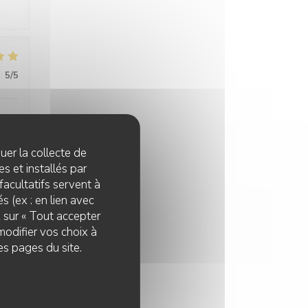
:
5
/5
quer la collecte de
s et installés par
facultatifs servent à
:
5
/5
s (ex : en lien avec
z sur « Tout accepter
modifier vos choix à
es pages du site.
:
5
/5