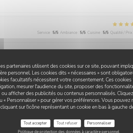
Service
:
5
/5
Ambiance
:
5
/5
Cuisine
:
5
/5
Qualité / Prix
es partenaires utilisent des cookies sur ce site, pouvant impli
re personnel. Les cookies dits « nécessaires » sont obligatoire
kies facultatifs nécessitent votre consentement. Ces cookies 
Service
:
5
/5
Ambiance
:
4
/5
Cuisine
:
5
/5
Qualité / Prix
gation, mesurer l'audience du site, proposer des fonctionnalité
 ou afficher des publicités ou contenus personnalisés. Clique
 ou « Personnaliser » pour gérer vos préférences. Vous pouvez 
liquant sur l'icône représentant un cookie en bas à gauche d
Service
:
5
/5
Ambiance
:
5
/5
Cuisine
:
5
/5
Qualité / Prix
Tout accepter
Tout refuser
Personnaliser
Politique de protection des données à caractère personnel