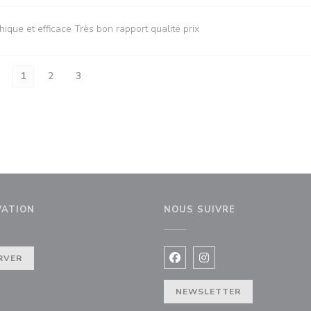
ique et efficace Très bon rapport qualité prix
1
2
3
VATION
NOUS SUIVRE
RVER
Facebook ((ouvre une nouvel
Instagram ((ouvre une 
le fenêtre))
NEWSLETTER