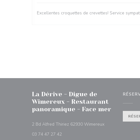
Excellentes croquettes de crevettes! Service sympath
La Dérive - Digue de
RÉSER
Wimereux - Restaurant
panoramique - Face mer
RÉSE
((ouvre une nouvel
2 Bd Alfred Thiriez 62930 Wimereux
03 74 47 27 42