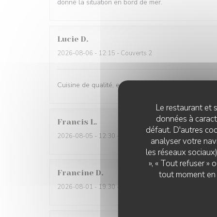
donné la situation en bord de mer.
Lucie
D
2026-08-06
- 12:15 - Couverts 2
Cuisine de qualité, excellent service
Le restaurant et s
données à caractè
Francis
L
défaut. D'autres coo
2026-08-05
- 12:30 - Couverts 2
analyser votre navi
les réseaux sociaux)
», « Tout refuser »
Francine
D
tout moment en c
2026-08-01
- 19:30 - Couverts 4