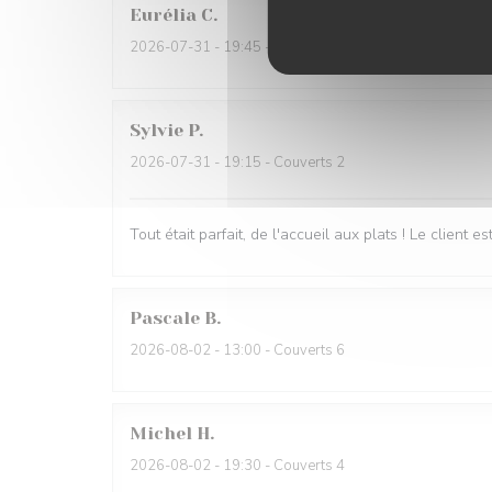
Eurélia
C
2026-07-31
- 19:45 - Couverts 4
Sylvie
P
2026-07-31
- 19:15 - Couverts 2
Tout était parfait, de l'accueil aux plats ! Le client e
Pascale
B
2026-08-02
- 13:00 - Couverts 6
Michel
H
2026-08-02
- 19:30 - Couverts 4