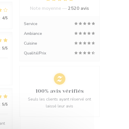
Note moyenne —
2520 avis
:
4
/5
Service
Ambiance
Cuisine
:
5
/5
Qualité/Prix
100% avis vérifiés
Seuls les clients ayant réservé ont
:
5
/5
laissé leur avis
ant