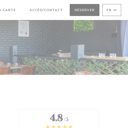
((OUVRE UNE NOUVELLE FENÊTRE))
A CARTE
ACCÈS/CONTACT
RÉSERVER
FR
((OUVRE UNE NOUVELLE FENÊTRE))
4.8
/5