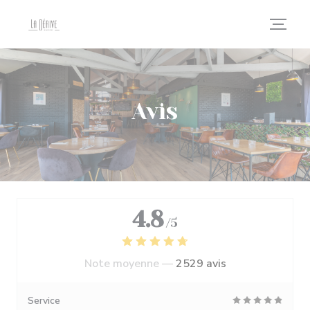
Personnalisation de vos choix en matière de cookies
Avis
4.8
/5
Note moyenne —
2529 avis
Service