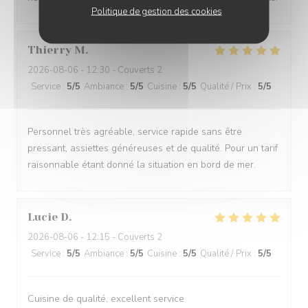
Politique de gestion des cookies
Thierry
M
2026-08-06
- 12:30 - Couverts 2
Service
:
5
/5
Ambiance
:
5
/5
Cuisine
:
5
/5
Qualité / Prix
:
5
/5
Personnel très agréable, service rapide sans être
pressant, assiettes généreuses et de qualité. Pour un tarif
raisonnable étant donné la situation en bord de mer.
Lucie
D
2026-08-06
- 12:15 - Couverts 2
Service
:
5
/5
Ambiance
:
5
/5
Cuisine
:
5
/5
Qualité / Prix
:
5
/5
Cuisine de qualité, excellent service