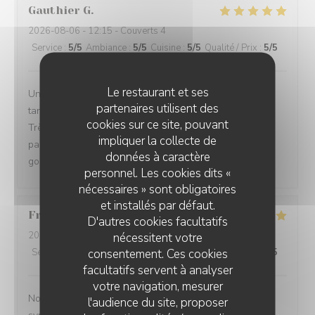
Gauthier
G
2026-08-06
- 12:15 - Couverts 4
Service
:
5
/5
Ambiance
:
5
/5
Cuisine
:
5
/5
Qualité / Prix
:
5
/5
Le restaurant et ses
Une adresse exceptionnelle, ou l on respecte le client
partenaires utilisent des
tant pas le service que ce qui est servie dans l assiette.
cookies sur ce site, pouvant
Très bon moment passé tant pas la vue sur la mer que
impliquer la collecte de
par les plats dégustés. Nous reviendrons à coup sûr
données à caractère
goûter le reste de la carte. Bravo à vous
personnel. Les cookies dits «
nécessaires » sont obligatoires
et installés par défaut.
Franciane
A
D'autres cookies facultatifs
2026-08-06
- 19:30 - Couverts 2
nécessitent votre
consentement. Ces cookies
Service
:
5
/5
Ambiance
:
5
/5
Cuisine
:
5
/5
Qualité / Prix
:
5
/5
facultatifs servent à analyser
votre navigation, mesurer
Nous avons passé un très bon moment : cadre
l'audience du site, proposer