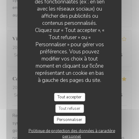
sympathique, service irréprochable, très bon accueil et
des fonctionnalités (ex : en lien
enfin des assiettes délicieuses (plat + dessert !). Nous
avec les réseaux sociaux) ou
aurons plaisir à revenir vous voir :)
afficher des publicités ou
contenus personnalisés.
Cliquez sur « Tout accepter », «
Tout refuser » ou «
Vincenzo
D
Personnaliser » pour gérer vos
2026-07-22
- 12:30 - Couverts 5
préférences. Vous pouvez
Service
:
4
/5
Ambiance
:
4
/5
Cuisine
:
4
/5
Qualité / Prix
:
4
/5
modifier vos choix à tout
moment en cliquant sur l'icône
représentant un cookie en bas
Cathy
T
à gauche des pages du site.
2026-08-06
- 13:00 - Couverts 4
Service
:
5
/5
Ambiance
:
5
/5
Cuisine
:
5
/5
Qualité / Prix
:
5
/5
Tout accepter
Tout refuser
Restaurant avec une très belle vue. Le personnel est
Personnaliser
sympathique et chaleureux. Les plats étaient délicieux,
goûteux et les assiettes copieuses. Une adresse que
Politique de protection des données à caractère
personnel
nous recommandons sans hésitation. Nous y reviendrons.