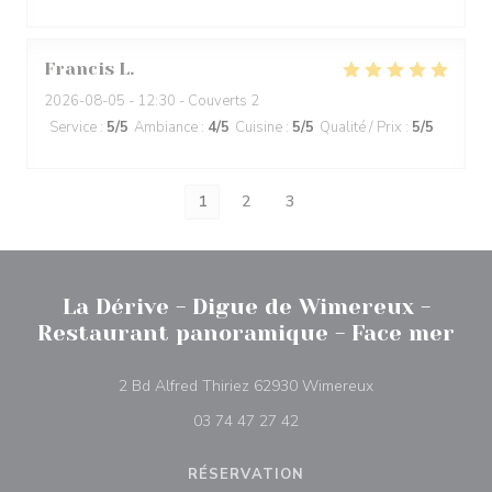
Francis
L
2026-08-05
- 12:30 - Couverts 2
Service
:
5
/5
Ambiance
:
4
/5
Cuisine
:
5
/5
Qualité / Prix
:
5
/5
1
2
3
La Dérive - Digue de Wimereux -
Restaurant panoramique - Face mer
((ouvre une nouve
2 Bd Alfred Thiriez 62930 Wimereux
03 74 47 27 42
RÉSERVATION