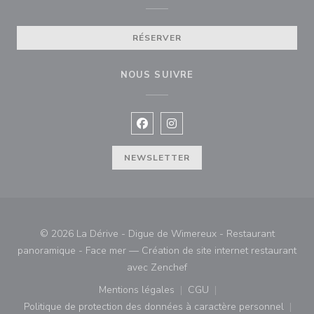
RÉSERVER
NOUS SUIVRE
Facebook ((ouvre une nouvelle fenê
Instagram ((ouvre une nouvell
NEWSLETTER
© 2026 La Dérive - Digue de Wimereux - Restaurant
panoramique - Face mer — Création de site internet restaurant
((ouvre une nouvelle fenêtre)
avec
Zenchef
Mentions légales
CGU
((ouvre une nouvelle fenêtre))
((ouvre une nouvelle fenê
Politique de protection des données à caractère personnel