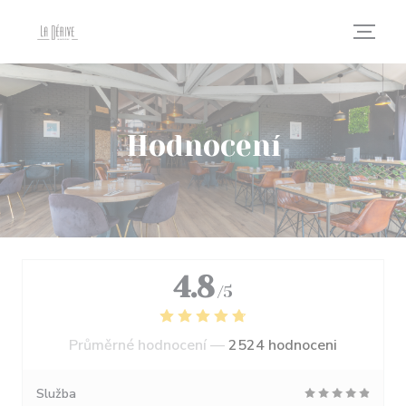
Panel pro správu cookies
Hodnocení
4.8
/5
Průměrné hodnocení —
2524 hodnoceni
Služba