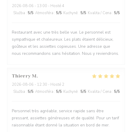
2026-08-06
- 13:00 - Hosté 4
Služba
:
5
/5
Atmosféra
:
5
/5
Kuchyně
:
5
/5
Kvalita / Cena
:
5
/5
Restaurant avec une très belle vue. Le personnel est
sympathique et chaleureux. Les plats étaient délicieux,
goûteux et les assiettes copieuses. Une adresse que
nous recommandons sans hésitation. Nous y reviendrons.
Thierry
M
2026-08-06
- 12:30 - Hosté 2
Služba
:
5
/5
Atmosféra
:
5
/5
Kuchyně
:
5
/5
Kvalita / Cena
:
5
/5
Personnel très agréable, service rapide sans être
pressant, assiettes généreuses et de qualité. Pour un tarif
raisonnable étant donné la situation en bord de mer.