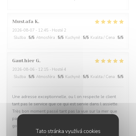
Mustafa
K
2026-08-07
- 12:45 - Hosté 2
Služba
:
5
/5
Atmosféra
:
5
/5
Kuchyně
:
5
/5
Kvalita / Cena
:
5
/5
Gauthier
G
2026-08-06
- 12:15 - Hosté 4
Služba
:
5
/5
Atmosféra
:
5
/5
Kuchyně
:
5
/5
Kvalita / Cena
:
5
/5
Une adresse exceptionnelle, ou l on respecte le client
tant pas le service que ce qui est servie dans l assiette.
Très bon moment passé tant pas la vue sur la mer que
par les plats dégustés. Nous reviendrons à coup sûr
goûter le reste de la carte. Bravo à vous
Tato stránka využívá cookies