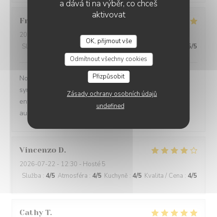
a dává ti na výběr, co chceš
aktivovat
Franciane
A
2026-08-06
- 19:30 - Hosté 2
OK, přijmout vše
Služba
:
5
/5
Atmosféra
:
5
/5
Kuchyně
:
5
/5
Kvalita / Cena
:
5
/5
Odmítnout všechny cookies
Přizpůsobit
Nous avons passé un très bon moment : cadre
sympathique, service irréprochable, très bon accueil et
Zásady ochrany osobních údajů
enfin des assiettes délicieuses (plat + dessert !). Nous
undefined
aurons plaisir à revenir vous voir :)
Vincenzo
D
2026-07-22
- 12:30 - Hosté 5
Služba
:
4
/5
Atmosféra
:
4
/5
Kuchyně
:
4
/5
Kvalita / Cena
:
4
/5
Cathy
T