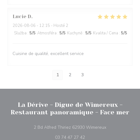
Lucie
D
2026-08-06
- 12:15 - Hosté 2
Služba
:
5
/5
Atmosféra
:
5
/5
Kuchyně
:
5
/5
Kvalita / Cena
:
5
/5
Cuisine de qualité, excellent service
1
2
3
La Dérive - Digue de Wimereux -
Restaurant panoramique - Face mer
((otevře se v nov
2 Bd Alfred Thiriez 62930 Wimereux
03 74 47 27 42