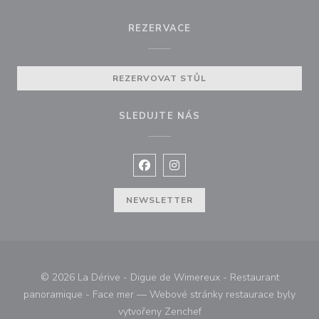
REZERVACE
REZERVOVAT STŮL
SLEDUJTE NÁS
Facebook ((otevře se v novém okně
Instagram ((otevře se v nové
NEWSLETTER
© 2026 La Dérive - Digue de Wimereux - Restaurant
panoramique - Face mer — Webové stránky restaurace byly
((otevře se v novém okně))
vytvořeny
Zenchef