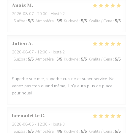
Anais
M
2026-08-07
- 20:00 - Hosté 2
Služba
:
5
/5
Atmosféra
:
5
/5
Kuchyně
:
5
/5
Kvalita / Cena
:
5
/5
Julien
A
2026-08-07
- 12:00 - Hosté 2
Služba
:
5
/5
Atmosféra
:
5
/5
Kuchyně
:
5
/5
Kvalita / Cena
:
5
/5
Superbe vue mer, superbe cuisine et super service. Ne
venez pas trop quand même, il n’y aura plus de place
pour nous!
bernadette
C
2026-08-05
- 12:30 - Hosté 3
Služba
:
5
/5
Atmosféra
:
4
/5
Kuchyně
:
5
/5
Kvalita / Cena
:
5
/5