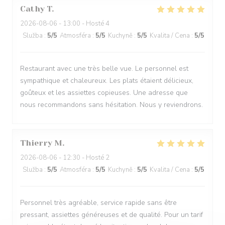
Cathy
T
2026-08-06
- 13:00 - Hosté 4
Služba
:
5
/5
Atmosféra
:
5
/5
Kuchyně
:
5
/5
Kvalita / Cena
:
5
/5
Restaurant avec une très belle vue. Le personnel est
sympathique et chaleureux. Les plats étaient délicieux,
goûteux et les assiettes copieuses. Une adresse que
nous recommandons sans hésitation. Nous y reviendrons.
Thierry
M
2026-08-06
- 12:30 - Hosté 2
Služba
:
5
/5
Atmosféra
:
5
/5
Kuchyně
:
5
/5
Kvalita / Cena
:
5
/5
Personnel très agréable, service rapide sans être
pressant, assiettes généreuses et de qualité. Pour un tarif