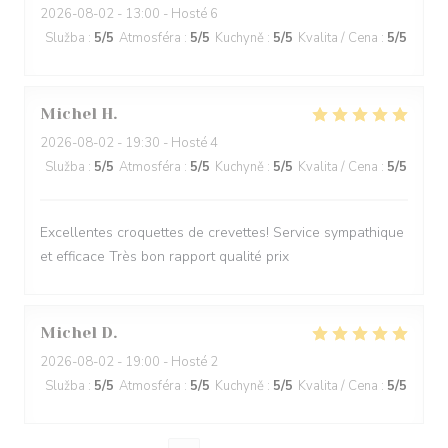
2026-08-02
- 13:00 - Hosté 6
Služba
:
5
/5
Atmosféra
:
5
/5
Kuchyně
:
5
/5
Kvalita / Cena
:
5
/5
Michel
H
2026-08-02
- 19:30 - Hosté 4
Služba
:
5
/5
Atmosféra
:
5
/5
Kuchyně
:
5
/5
Kvalita / Cena
:
5
/5
Excellentes croquettes de crevettes! Service sympathique
et efficace Très bon rapport qualité prix
Michel
D
2026-08-02
- 19:00 - Hosté 2
Služba
:
5
/5
Atmosféra
:
5
/5
Kuchyně
:
5
/5
Kvalita / Cena
:
5
/5