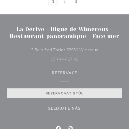
1
2
3
La Dérive - Digue de Wimereux -
Restaurant panoramique - Face mer
((otevře se v nov
2 Bd Alfred Thiriez 62930 Wimereux
03 74 47 27 42
REZERVACE
REZERVOVAT STŮL
SLEDUJTE NÁS