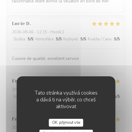
raisonnable étant donné la situation en bord de mer.
Lucie
D
2026-08-06
- 12:15 - Hosté 2
Služba
:
5
/5
Atmosféra
:
5
/5
Kuchyně
:
5
/5
Kvalita / Cena
:
5
/5
Cuisine de qualité, excellent service
Francis
L
2026-08-05
- 12:30 - Hosté 2
Tato stránka využívá cookies
Služba
:
5
/5
Atmosféra
:
4
/5
Kuchyně
:
5
/5
Kvalita / Cena
:
5
/5
a dává ti na výběr, co chceš
aktivovat
Francine
D
OK, přijmout vše
2026-08-01
- 19:30 - Hosté 4