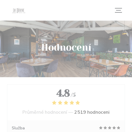
Panel pro správu cookies
Hodnocení
4.8
/5
Průměrné hodnocení —
2519 hodnoceni
Služba