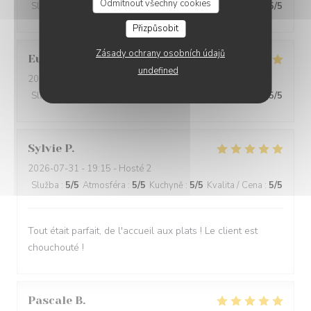
Odmítnout všechny cookies
Služba
:
5
/5
Atmosféra
:
5
/5
Kuchyně
:
5
/5
Kvalita / Cena
:
5
/5
Přizpůsobit
Zásady ochrany osobních údajů
Eurélia
C
undefined
2026-07-31
- 19:45 - Hosté 4
Služba
:
5
/5
Atmosféra
:
5
/5
Kuchyně
:
5
/5
Kvalita / Cena
:
5
/5
Sylvie
P
2026-07-31
- 19:15 - Hosté 2
Služba
:
5
/5
Atmosféra
:
5
/5
Kuchyně
:
5
/5
Kvalita / Cena
:
5
/5
Tout était parfait, de l'accueil aux plats ! Le client est
chouchouté !
Pascale
B