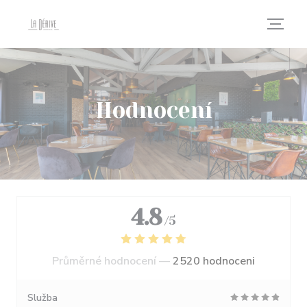
Panel pro správu cookies
Hodnocení
4.8
/5
Průměrné hodnocení —
2520 hodnoceni
Služba