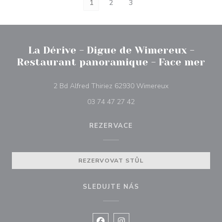
1
2
3
La Dérive - Digue de Wimereux -
Restaurant panoramique - Face mer
((otevře se v nov
2 Bd Alfred Thiriez 62930 Wimereux
03 74 47 27 42
REZERVACE
REZERVOVAT STŮL
SLEDUJTE NÁS