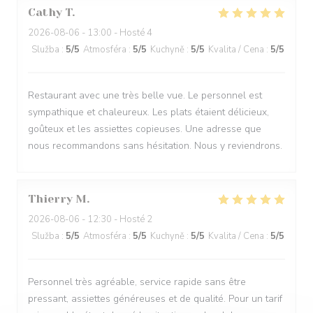
Cathy
T
2026-08-06
- 13:00 - Hosté 4
Služba
:
5
/5
Atmosféra
:
5
/5
Kuchyně
:
5
/5
Kvalita / Cena
:
5
/5
Restaurant avec une très belle vue. Le personnel est
sympathique et chaleureux. Les plats étaient délicieux,
goûteux et les assiettes copieuses. Une adresse que
nous recommandons sans hésitation. Nous y reviendrons.
Thierry
M
2026-08-06
- 12:30 - Hosté 2
Služba
:
5
/5
Atmosféra
:
5
/5
Kuchyně
:
5
/5
Kvalita / Cena
:
5
/5
Personnel très agréable, service rapide sans être
pressant, assiettes généreuses et de qualité. Pour un tarif