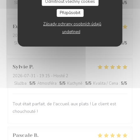
Odmítnout všechny cookies
Služba
:
5
/5
Atmosféra
:
5
/5
Kuchyně
:
5
/5
Kvalita / Cena
:
5
/5
Přizpůsobit
Zásady ochrany osobních údajů
Eurélia
C
undefined
2026-07-31
- 19:45 - Hosté 4
Služba
:
5
/5
Atmosféra
:
5
/5
Kuchyně
:
5
/5
Kvalita / Cena
:
5
/5
Sylvie
P
2026-07-31
- 19:15 - Hosté 2
Služba
:
5
/5
Atmosféra
:
5
/5
Kuchyně
:
5
/5
Kvalita / Cena
:
5
/5
Tout était parfait, de l'accueil aux plats ! Le client est
chouchouté !
Pascale
B