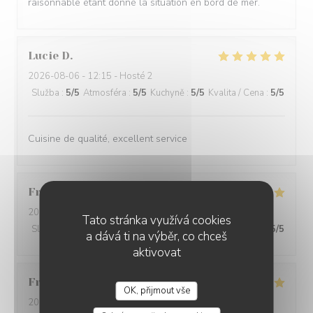
raisonnable étant donné la situation en bord de mer.
Lucie
D
2026-08-06
- 12:15 - Hosté 2
Služba
:
5
/5
Atmosféra
:
5
/5
Kuchyně
:
5
/5
Kvalita / Cena
:
5
/5
Cuisine de qualité, excellent service
Francis
L
2026-08-05
- 12:30 - Hosté 2
Tato stránka využívá cookies
Služba
:
5
/5
Atmosféra
:
4
/5
Kuchyně
:
5
/5
Kvalita / Cena
:
5
/5
a dává ti na výběr, co chceš
aktivovat
Francine
D
OK, přijmout vše
2026-08-01
- 19:30 - Hosté 4