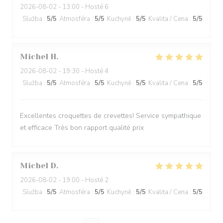
2026-08-02
- 13:00 - Hosté 6
Služba
:
5
/5
Atmosféra
:
5
/5
Kuchyně
:
5
/5
Kvalita / Cena
:
5
/5
Michel
H
2026-08-02
- 19:30 - Hosté 4
Služba
:
5
/5
Atmosféra
:
5
/5
Kuchyně
:
5
/5
Kvalita / Cena
:
5
/5
Excellentes croquettes de crevettes! Service sympathique
et efficace Très bon rapport qualité prix
Michel
D
2026-08-02
- 19:00 - Hosté 2
Služba
:
5
/5
Atmosféra
:
5
/5
Kuchyně
:
5
/5
Kvalita / Cena
:
5
/5