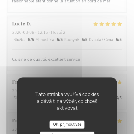
raisonnable étant donné la situation en bord de mer.
Lucie
D
2026-08-06
- 12:15 - Hosté 2
Služba
:
5
/5
Atmosféra
:
5
/5
Kuchyně
:
5
/5
Kvalita / Cena
:
5
/5
Cuisine de qualité, excellent service
Francis
L
2026-08-05
- 12:30 - Hosté 2
Tato stránka využívá cookies
Služba
:
5
/5
Atmosféra
:
4
/5
Kuchyně
:
5
/5
Kvalita / Cena
:
5
/5
a dává ti na výběr, co chceš
aktivovat
Francine
D
OK, přijmout vše
2026-08-01
- 19:30 - Hosté 4