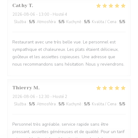
Cathy
T
2026-08-06
- 13:00 - Hosté 4
Služba
:
5
/5
Atmosféra
:
5
/5
Kuchyně
:
5
/5
Kvalita / Cena
:
5
/5
Restaurant avec une très belle vue. Le personnel est
sympathique et chaleureux. Les plats étaient délicieux,
goûteux et les assiettes copieuses. Une adresse que
nous recommandons sans hésitation. Nous y reviendrons.
Thierry
M
2026-08-06
- 12:30 - Hosté 2
Služba
:
5
/5
Atmosféra
:
5
/5
Kuchyně
:
5
/5
Kvalita / Cena
:
5
/5
Personnel très agréable, service rapide sans être
pressant, assiettes généreuses et de qualité. Pour un tarif