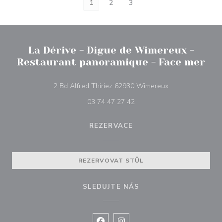
1
2
3
La Dérive - Digue de Wimereux -
Restaurant panoramique - Face mer
((otevře se v nov
2 Bd Alfred Thiriez 62930 Wimereux
03 74 47 27 42
REZERVACE
REZERVOVAT STŮL
SLEDUJTE NÁS