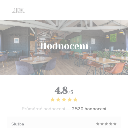
Panel pro správu cookies
Hodnocení
4.8
/5
Průměrné hodnocení —
2520 hodnoceni
Služba