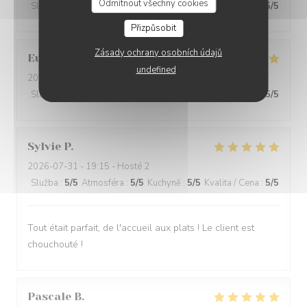
Odmítnout všechny cookies
Služba
:
5
/5
Atmosféra
:
5
/5
Kuchyně
:
5
/5
Kvalita / Cena
:
5
/5
Přizpůsobit
Zásady ochrany osobních údajů
Eurélia
C
undefined
2026-07-31
- 19:45 - Hosté 4
Služba
:
5
/5
Atmosféra
:
5
/5
Kuchyně
:
5
/5
Kvalita / Cena
:
5
/5
Sylvie
P
2026-07-31
- 19:15 - Hosté 2
Služba
:
5
/5
Atmosféra
:
5
/5
Kuchyně
:
5
/5
Kvalita / Cena
:
5
/5
Tout était parfait, de l'accueil aux plats ! Le client est
chouchouté !
Pascale
B