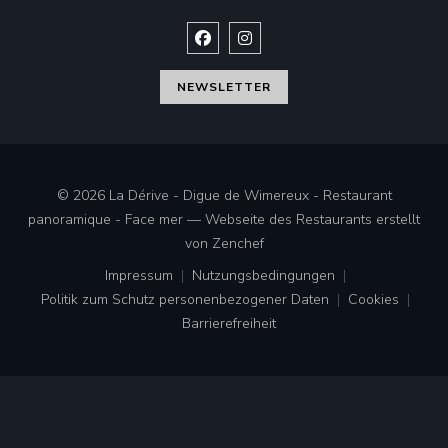
Facebook ((öffnet ein neues Fenste
Instagram ((öffnet ein neues 
NEWSLETTER
© 2026 La Dérive - Digue de Wimereux - Restaurant
panoramique - Face mer — Webseite des Restaurants erstellt
((öffnet ein neues Fenster))
von
Zenchef
Impressum
Nutzungsbedingungen
((öffnet ein neues Fenster))
((öffnet ein neues Fenster))
Politik zum Schutz personenbezogener Daten
Cookies
((öffnet ein neues Fenster))
((öffnet ei
Barrierefreiheit
((öffnet ein neues Fenster))