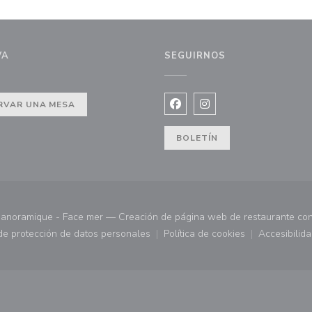
VA
SEGUIRNOS
RVAR UNA MESA
Facebook ((abre en una nuev
Instagram ((abre en u
va ventana))
BOLETÍN
panoramique - Face mer — Creación de página web de restaurante co
 de protección de datos personales
Política de cookies
Accesibilid
 ventana))
((abre en una nueva ventana))
((abre en una nueva ve
((abr