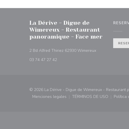
La Dérive - Digue de
RESER
Wimereux - Restaurant
panoramique - Face mer
RESE
((abre en una nue
2 Bd Alfred Thiriez 62930 Wimereux
03 74 47 27 42
© 2026 La Dérive - Digue de Wimereux - Restaurant 
Menciones legales
TÉRMINOS DE USO
Política
((abre en una nueva ventana))
((abre en una nueva