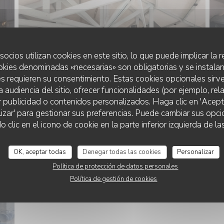
socios utilizan cookies en este sitio, lo que puede implicar la
okies denominadas «necesarias» son obligatorias y se instalan
s requieren su consentimiento. Estas cookies opcionales sirve
a audiencia del sitio, ofrecer funcionalidades (por ejemplo, re
r publicidad o contenidos personalizados. Haga clic en 'Acept
lizar' para gestionar sus preferencias. Puede cambiar sus opci
lic en el icono de cookie en la parte inferior izquierda de las
OK, aceptar todas
Denegar todas las cookies
Personalizar
NOS ASSIETTES
Política de protección de datos personales
Política de gestión de cookies