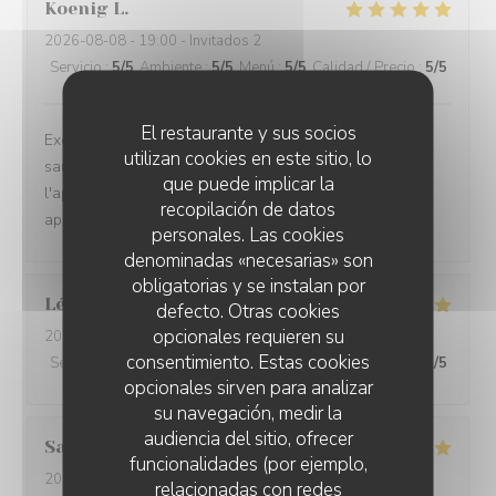
Koenig
L
2026-08-08
- 19:00 - Invitados 2
Servicio
:
5
/5
Ambiente
:
5
/5
Menú
:
5
/5
Calidad / Precio
:
5
/5
El restaurante y sus socios
Excellente soirée en terrasse, plat du jour (risotto,
utilizan cookies en este sitio, lo
saumon) délicieux, assiette de boeuf très bonne, de
que puede implicar la
l'apéritif au dessert tout était bienl et nous avons enfin
recopilación de datos
apprécié la petite madeleine digestive
personales. Las cookies
denominadas «necesarias» son
obligatorias y se instalan por
Léa
G
defecto. Otras cookies
opcionales requieren su
2026-08-05
- 20:30 - Invitados 4
consentimiento. Estas cookies
Servicio
:
5
/5
Ambiente
:
5
/5
Menú
:
5
/5
Calidad / Precio
:
5
/5
opcionales sirven para analizar
su navegación, medir la
audiencia del sitio, ofrecer
Salima
D
funcionalidades (por ejemplo,
2026-08-07
- 19:15 - Invitados 2
relacionadas con redes