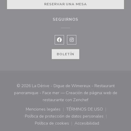
RESERVAR UNA MESA
SEGUIRNOS
Facebook ((abre en una nueva vent
Instagram ((abre en una nuev
BOLETÍN
© 2026 La Dérive - Digue de Wimereux - Restaurant
panoramique - Face mer — Creación de página web de
((abre en una nueva ve
restaurante con
Zenchef
Menciones legales
TÉRMINOS DE USO
((abre en una nueva ventana))
((abre en una nueva ven
Política de protección de datos personales
((abre en una nueva ventana))
Política de cookies
Accesibilidad
((abre en una nueva ventana))
((abre en una nueva ven