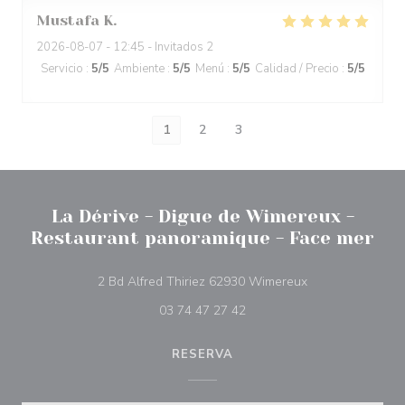
Mustafa
K
2026-08-07
- 12:45 - Invitados 2
Servicio
:
5
/5
Ambiente
:
5
/5
Menú
:
5
/5
Calidad / Precio
:
5
/5
1
2
3
La Dérive - Digue de Wimereux -
Restaurant panoramique - Face mer
((abre en una nu
2 Bd Alfred Thiriez 62930 Wimereux
03 74 47 27 42
RESERVA