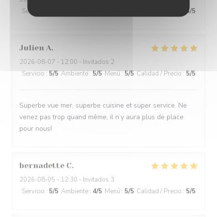
Servicio
:
5
/5
Ambiente
:
5
/5
Menú
:
5
/5
Calidad / Precio
:
5
/5
Julien
A
2026-08-07
- 12:00 - Invitados 2
Servicio
:
5
/5
Ambiente
:
5
/5
Menú
:
5
/5
Calidad / Precio
:
5
/5
Superbe vue mer, superbe cuisine et super service. Ne
venez pas trop quand même, il n’y aura plus de place
pour nous!
bernadette
C
2026-08-05
- 12:30 - Invitados 3
Servicio
:
5
/5
Ambiente
:
4
/5
Menú
:
5
/5
Calidad / Precio
:
5
/5