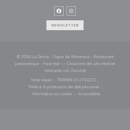
Facebook ((apre una nuova finestra)
Instagram ((apre una nuova fi
NEWSLETTER
© 2026 La Dérive - Digue de Wimereux - Restaurant
panoramique - Face mer — Creazione del sito internet
((apre una nuova finestr
ristorante con
Zenchef
Note legali
TERMINI DI UTILIZZO
((apre una nuova finestra))
((apre una nuova finestra))
Politica di protezione dei dati personali
((apre una nuova finestra))
Informativa sui cookie
Accessibilita
((apre una nuova finestra))
((apre una nuova finest