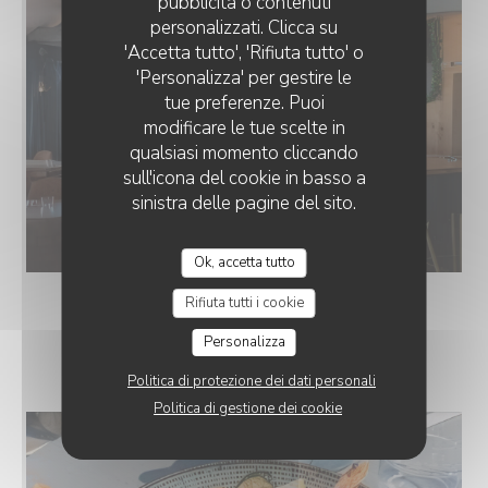
pubblicità o contenuti
personalizzati. Clicca su
'Accetta tutto', 'Rifiuta tutto' o
'Personalizza' per gestire le
tue preferenze. Puoi
modificare le tue scelte in
qualsiasi momento cliccando
sull'icona del cookie in basso a
sinistra delle pagine del sito.
Ok, accetta tutto
Rifiuta tutti i cookie
Personalizza
NOS ASSIETTES
Politica di protezione dei dati personali
Politica di gestione dei cookie