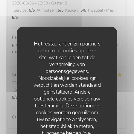
2026-08-06
- 12:30 - Gasten 2
Service
:
5
/5
Atmosfeer
:
5
/5
Keuken
:
5
/5
Kwaliteit / Prijs
:
5
/5
Personnel très agréable, service rapide sans être
Het restaurant en zijn partners
pressant, assiettes généreuses et de qualité. Pour un tarif
gebruiken cookies op deze
raisonnable étant donné la situation en bord de mer.
site, wat kan leiden tot de
verzameling van
persoonsgegevens.
Lucie
D
'Noodzakelijke' cookies zijn
2026-08-06
- 12:15 - Gasten 2
verplicht en worden standaard
Service
:
5
/5
Atmosfeer
:
5
/5
Keuken
:
5
/5
Kwaliteit / Prijs
:
geïnstalleerd. Andere
5
/5
optionele cookies vereisen uw
toestemming. Deze optionele
cookies worden gebruikt om
Cuisine de qualité, excellent service
uw navigatie te analyseren,
het sitepubliek te meten,
functies te bieden (bijv.