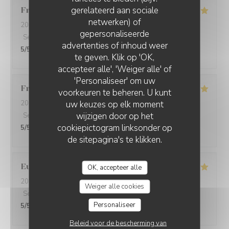
gerelateerd aan sociale
Francis
L
netwerken) of
2026-08-05
- 12:30 - Gasten 2
gepersonaliseerde
Service
:
5
/5
Atmosfeer
:
4
/5
Keuken
:
5
/5
Kwaliteit / Prijs
:
advertenties of inhoud weer
5
/5
te geven. Klik op 'OK,
accepteer alle', 'Weiger alle' of
'Personaliseer' om uw
Francine
D
voorkeuren te beheren. U kunt
uw keuzes op elk moment
2026-08-01
- 19:30 - Gasten 4
wijzigen door op het
Service
:
5
/5
Atmosfeer
:
5
/5
Keuken
:
5
/5
Kwaliteit / Prijs
:
cookiepictogram linksonder op
5
/5
de sitepagina's te klikken.
Eurélia
C
OK, accepteer alle
2026-07-31
- 19:45 - Gasten 4
Weiger alle cookies
Service
:
5
/5
Atmosfeer
:
5
/5
Keuken
:
5
/5
Kwaliteit / Prijs
:
Personaliseer
5
/5
Beleid voor de bescherming van