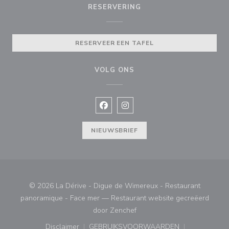
RESERVERING
RESERVEER EEN TAFEL
VOLG ONS
Facebook ((opent in een nieuw vens
Instagram ((opent in een nieu
NIEUWSBRIEF
© 2026 La Dérive - Digue de Wimereux - Restaurant
panoramique - Face mer — Restaurant website gecreëerd
((opent in een nieuw venster
door
Zenchef
Disclaimer
GEBRUIKSVOORWAARDEN