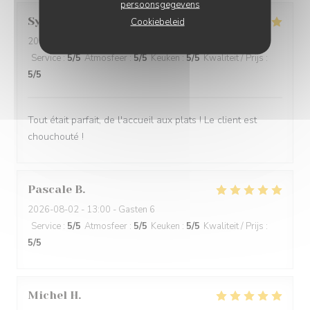
persoonsgegevens
Sylvie
P
Cookiebeleid
2026-07-31
- 19:15 - Gasten 2
Service
:
5
/5
Atmosfeer
:
5
/5
Keuken
:
5
/5
Kwaliteit / Prijs
:
5
/5
Tout était parfait, de l'accueil aux plats ! Le client est
chouchouté !
Pascale
B
2026-08-02
- 13:00 - Gasten 6
Service
:
5
/5
Atmosfeer
:
5
/5
Keuken
:
5
/5
Kwaliteit / Prijs
:
5
/5
Michel
H