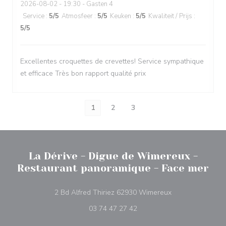
2026-08-02
- 19:30 - Gasten 4
Service
:
5
/5
Atmosfeer
:
5
/5
Keuken
:
5
/5
Kwaliteit / Prijs
:
5
/5
Excellentes croquettes de crevettes! Service sympathique
et efficace Très bon rapport qualité prix
1
2
3
La Dérive - Digue de Wimereux -
Restaurant panoramique - Face mer
((opent in een ni
2 Bd Alfred Thiriez 62930 Wimereux
03 74 47 27 42