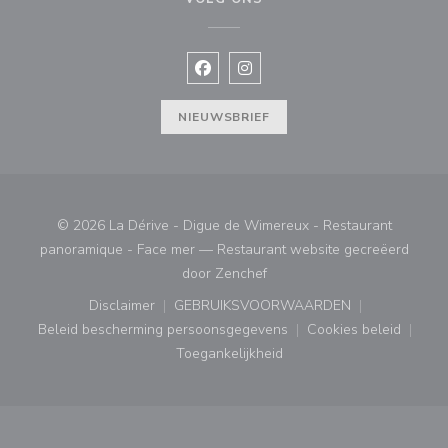
Facebook ((opent in een nieuw vens
Instagram ((opent in een nieu
NIEUWSBRIEF
© 2026 La Dérive - Digue de Wimereux - Restaurant
panoramique - Face mer — Restaurant website gecreëerd
((opent in een nieuw venster
door
Zenchef
Disclaimer
GEBRUIKSVOORWAARDEN
((opent in een nieuw venster))
((opent in een nieuw venster
Beleid bescherming persoonsgegevens
Cookies beleid
((opent in een nieuw venster))
((opent in ee
Toegankelijkheid
((opent in een nieuw venster))