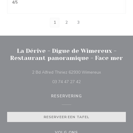
4
/5
1
2
3
La Dérive - Digue de Wimereux -
Restaurant panoramique - Face mer
((opent in een ni
2 Bd Alfred Thiriez 62930 Wimereux
03 74 47 27 42
RESERVERING
RESERVEER EEN TAFEL
VOLG ONS