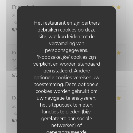
Francis
L
2026-08-05
- 12:30 - Gasten 2
Het restaurant en zijn partners
Service
:
5
/5
Atmosfeer
:
4
/5
Keuken
:
5
/5
Kwaliteit / Prijs
:
gebruiken cookies op deze
5
/5
site, wat kan leiden tot de
verzameling van
persoonsgegevens.
Francine
D
'Noodzakelijke' cookies zijn
2026-08-01
- 19:30 - Gasten 4
verplicht en worden standaard
Service
:
5
/5
Atmosfeer
:
5
/5
Keuken
:
5
/5
Kwaliteit / Prijs
:
geïnstalleerd. Andere
5
/5
optionele cookies vereisen uw
toestemming. Deze optionele
cookies worden gebruikt om
uw navigatie te analyseren,
Eurélia
C
het sitepubliek te meten,
2026-07-31
- 19:45 - Gasten 4
functies te bieden (bijv.
Service
:
5
/5
Atmosfeer
:
5
/5
Keuken
:
5
/5
Kwaliteit / Prijs
:
gerelateerd aan sociale
5
/5
netwerken) of
gepersonaliseerde