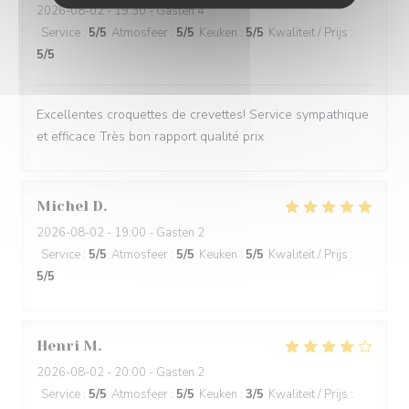
2026-08-02
- 19:30 - Gasten 4
Service
:
5
/5
Atmosfeer
:
5
/5
Keuken
:
5
/5
Kwaliteit / Prijs
:
5
/5
Excellentes croquettes de crevettes! Service sympathique
et efficace Très bon rapport qualité prix
Michel
D
2026-08-02
- 19:00 - Gasten 2
Service
:
5
/5
Atmosfeer
:
5
/5
Keuken
:
5
/5
Kwaliteit / Prijs
:
5
/5
Henri
M
2026-08-02
- 20:00 - Gasten 2
Service
:
5
/5
Atmosfeer
:
5
/5
Keuken
:
3
/5
Kwaliteit / Prijs
: