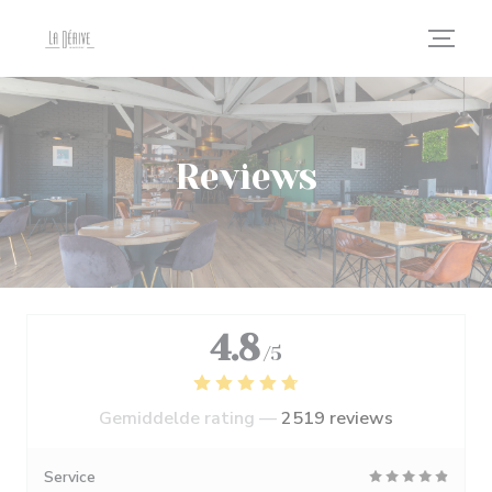
Cookies beheer paneel
Reviews
4.8
/5
Gemiddelde rating —
2519 reviews
Service