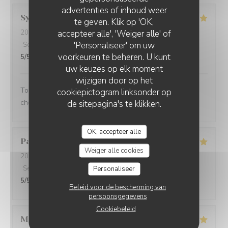
advertenties of inhoud weer
Sylvie
P
te geven. Klik op 'OK,
accepteer alle', 'Weiger alle' of
2026-07-31
- 19:15 - Gasten 2
'Personaliseer' om uw
Service
:
5
/5
Atmosfeer
:
5
/5
Keuken
:
5
/5
Kwaliteit / Prijs
:
voorkeuren te beheren. U kunt
5
/5
uw keuzes op elk moment
wijzigen door op het
Tout était parfait, de l'accueil aux plats ! Le client est
cookiepictogram linksonder op
chouchouté !
de sitepagina's te klikken.
OK, accepteer alle
Pascale
B
Weiger alle cookies
2026-08-02
- 13:00 - Gasten 6
Service
:
5
/5
Atmosfeer
:
5
/5
Keuken
:
5
/5
Kwaliteit / Prijs
:
Personaliseer
5
/5
Beleid voor de bescherming van
persoonsgegevens
Cookiebeleid
Michel
H