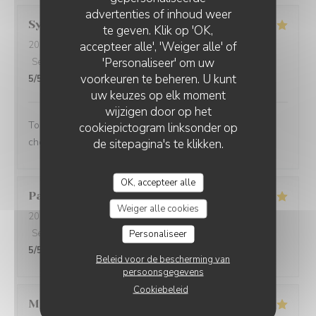
advertenties of inhoud weer
Sylvie
P
te geven. Klik op 'OK,
accepteer alle', 'Weiger alle' of
2026-07-31
- 19:15 - Gasten 2
'Personaliseer' om uw
Service
:
5
/5
Atmosfeer
:
5
/5
Keuken
:
5
/5
Kwaliteit / Prijs
:
voorkeuren te beheren. U kunt
5
/5
uw keuzes op elk moment
wijzigen door op het
Tout était parfait, de l'accueil aux plats ! Le client est
cookiepictogram linksonder op
chouchouté !
de sitepagina's te klikken.
OK, accepteer alle
Pascale
B
Weiger alle cookies
2026-08-02
- 13:00 - Gasten 6
Service
:
5
/5
Atmosfeer
:
5
/5
Keuken
:
5
/5
Kwaliteit / Prijs
:
Personaliseer
5
/5
Beleid voor de bescherming van
persoonsgegevens
Cookiebeleid
Michel
H