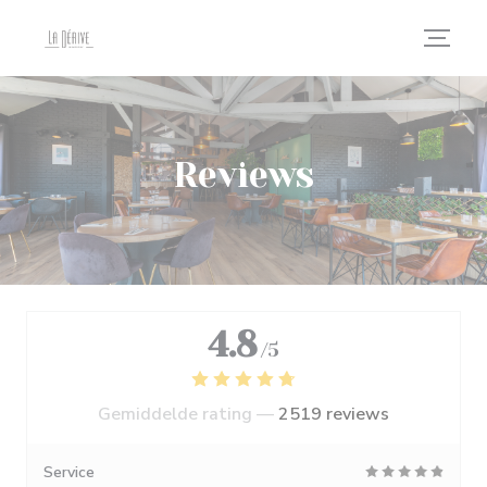
Cookies beheer paneel
Reviews
4.8
/5
Gemiddelde rating —
2519 reviews
Service