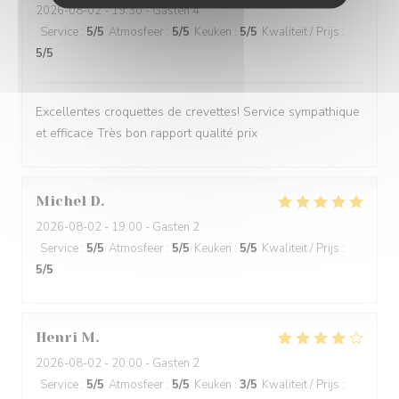
2026-08-02
- 19:30 - Gasten 4
Service
:
5
/5
Atmosfeer
:
5
/5
Keuken
:
5
/5
Kwaliteit / Prijs
:
5
/5
Excellentes croquettes de crevettes! Service sympathique
et efficace Très bon rapport qualité prix
Michel
D
2026-08-02
- 19:00 - Gasten 2
Service
:
5
/5
Atmosfeer
:
5
/5
Keuken
:
5
/5
Kwaliteit / Prijs
:
5
/5
Henri
M
2026-08-02
- 20:00 - Gasten 2
Service
:
5
/5
Atmosfeer
:
5
/5
Keuken
:
3
/5
Kwaliteit / Prijs
: