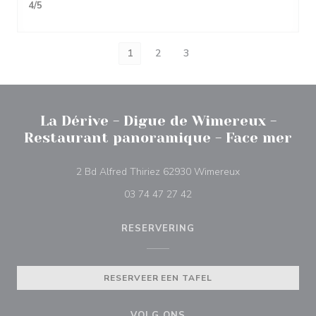
4
/5
1
2
3
La Dérive - Digue de Wimereux -
Restaurant panoramique - Face mer
((opent in een ni
2 Bd Alfred Thiriez 62930 Wimereux
03 74 47 27 42
RESERVERING
RESERVEER EEN TAFEL
VOLG ONS