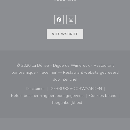
Facebook ((opent in een nieuw vens
Instagram ((opent in een nieu
NIEUWSBRIEF
© 2026 La Dérive - Digue de Wimereux - Restaurant
panoramique - Face mer — Restaurant website gecreëerd
((opent in een nieuw venster
door
Zenchef
Disclaimer
GEBRUIKSVOORWAARDEN
((opent in een nieuw venster))
((opent in een nieuw venster
Beleid bescherming persoonsgegevens
Cookies beleid
((opent in een nieuw venster))
((opent in ee
Toegankelijkheid
((opent in een nieuw venster))