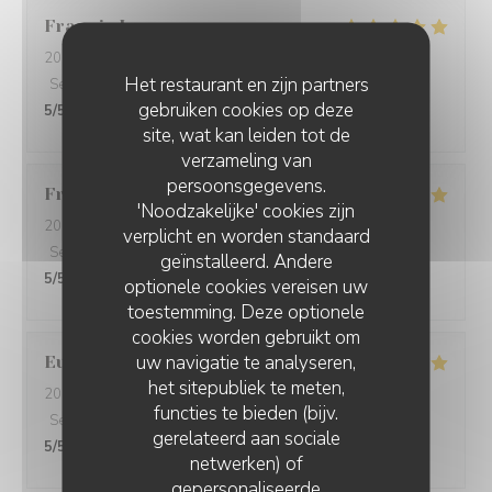
Francis
L
2026-08-05
- 12:30 - Gasten 2
Het restaurant en zijn partners
Service
:
5
/5
Atmosfeer
:
4
/5
Keuken
:
5
/5
Kwaliteit / Prijs
:
gebruiken cookies op deze
5
/5
site, wat kan leiden tot de
verzameling van
persoonsgegevens.
Francine
D
'Noodzakelijke' cookies zijn
2026-08-01
- 19:30 - Gasten 4
verplicht en worden standaard
Service
:
5
/5
Atmosfeer
:
5
/5
Keuken
:
5
/5
Kwaliteit / Prijs
:
geïnstalleerd. Andere
5
/5
optionele cookies vereisen uw
toestemming. Deze optionele
cookies worden gebruikt om
uw navigatie te analyseren,
Eurélia
C
het sitepubliek te meten,
2026-07-31
- 19:45 - Gasten 4
functies te bieden (bijv.
Service
:
5
/5
Atmosfeer
:
5
/5
Keuken
:
5
/5
Kwaliteit / Prijs
:
gerelateerd aan sociale
5
/5
netwerken) of
gepersonaliseerde