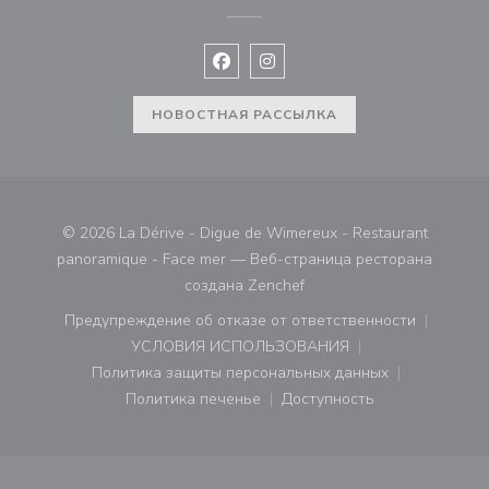
Facebook ((открывается в новом 
Instagram ((открывается в н
НОВОСТНАЯ РАССЫЛКА
© 2026 La Dérive - Digue de Wimereux - Restaurant
panoramique - Face mer — Веб-страница ресторана
((открывается в новом ок
создана
Zenchef
Предупреждение об отказе от ответственности
((открывается в новом окне))
УСЛОВИЯ ИСПОЛЬЗОВАНИЯ
((открывается в новом окне))
Политика защиты персональных данных
((открывается в новом окне))
Политика печенье
Доступность
((открывается в новом окне))
((открывается в новом