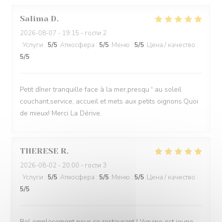
Salima
D
2026-08-07
- 19:15 - гости 2
Услуги
:
5
/5
Атмосфера
:
5
/5
Меню
:
5
/5
Цена / качество
:
5
/5
Petit dîner tranquille face à la mer,presqu ' au soleil
couchant,service, accueil et mets aux petits oignons.Quoi
de mieux! Merci La Dérive.
THERESE
R
2026-08-02
- 20:00 - гости 3
Услуги
:
5
/5
Атмосфера
:
5
/5
Меню
:
5
/5
Цена / качество
:
5
/5
Bel emplacement pour ce restaurant L'équipe est jeune,