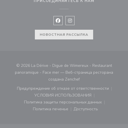
ПРИСОЕДИНЯЙТЕСЬ К НАМ
Facebook ((открывается в новом 
Instagram ((открывается в н
НОВОСТНАЯ РАССЫЛКА
© 2026 La Dérive - Digue de Wimereux - Restaurant
panoramique - Face mer — Веб-страница ресторана
((открывается в новом ок
создана
Zenchef
Предупреждение об отказе от ответственности
((открывается в новом окне))
УСЛОВИЯ ИСПОЛЬЗОВАНИЯ
((открывается в новом окне))
Политика защиты персональных данных
((открывается в новом окне))
Политика печенье
Доступность
((открывается в новом окне))
((открывается в новом