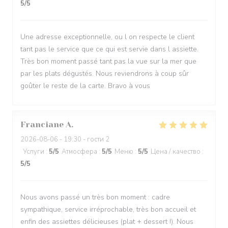
5
/5
Une adresse exceptionnelle, ou l on respecte le client
tant pas le service que ce qui est servie dans l assiette.
Très bon moment passé tant pas la vue sur la mer que
par les plats dégustés. Nous reviendrons à coup sûr
goûter le reste de la carte. Bravo à vous
Franciane
A
2026-08-06
- 19:30 - гости 2
Услуги
:
5
/5
Атмосфера
:
5
/5
Меню
:
5
/5
Цена / качество
:
5
/5
Nous avons passé un très bon moment : cadre
sympathique, service irréprochable, très bon accueil et
enfin des assiettes délicieuses (plat + dessert !). Nous