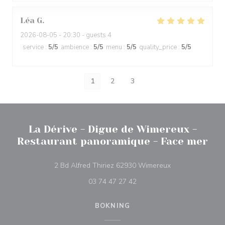
Léa
G
2026-08-05
- 20:30 - guests 4
service
:
5
/5
ambience
:
5
/5
menu
:
5
/5
quality_price
:
5
/5
1
2
3
La Dérive - Digue de Wimereux -
Restaurant panoramique - Face mer
((öppnas i ett nytt
2 Bd Alfred Thiriez 62930 Wimereux
03 74 47 27 42
BOKNING