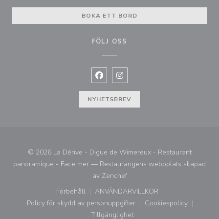
BOKA ETT BORD
FÖLJ OSS
Facebook ((öppnas i ett nytt fönste
Instagram ((öppnas i ett nytt 
NYHETSBREV
© 2026 La Dérive - Digue de Wimereux - Restaurant
panoramique - Face mer — Restaurangens webbplats skapad
((öppnas i ett nytt fönster))
av
Zenchef
Förbehåll
ANVÄNDARVILLKOR
((öppnas i ett nytt fönster))
((öppnas i ett nytt fönster))
Policy för skydd av personuppgifter
Cookiespolicy
((öppnas i ett nytt fönster))
((öppnas i ett ny
Tillgänglighet