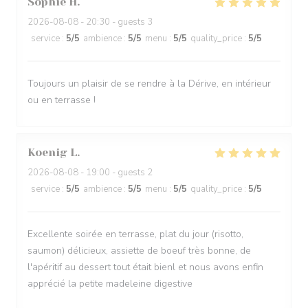
Sophie
H
2026-08-08
- 20:30 - guests 3
service
:
5
/5
ambience
:
5
/5
menu
:
5
/5
quality_price
:
5
/5
Toujours un plaisir de se rendre à la Dérive, en intérieur
ou en terrasse !
Koenig
L
2026-08-08
- 19:00 - guests 2
service
:
5
/5
ambience
:
5
/5
menu
:
5
/5
quality_price
:
5
/5
Excellente soirée en terrasse, plat du jour (risotto,
saumon) délicieux, assiette de boeuf très bonne, de
l'apéritif au dessert tout était bienl et nous avons enfin
apprécié la petite madeleine digestive