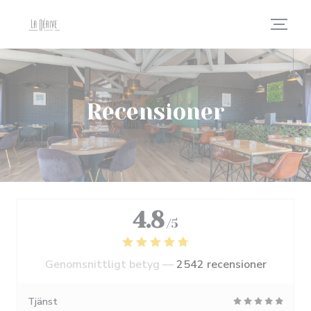
Cookie- hanteringspanel
Recensioner
4.8
/5
Genomsnittligt betyg —
2542 recensioner
Tjänst