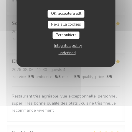
Restaurant au top ! avec une vue magnifique
OK, acceptera allt
Sophie
C
Neka alla cookies
2026-08-08
- 20:15 - guests 2
Personifiera
service
:
5
/5
ambience
:
5
/5
menu
:
5
/5
quality_price
:
5
/5
Integritetspolicy
undefined
Elizabeth
P
2026-08-06
- 12:30 - guests 4
service
:
5
/5
ambience
:
5
/5
menu
:
5
/5
quality_price
:
5
/5
Restaurant très agréable, vue exceptionnelle, personnel
super. Très bonne qualité des plats , cuisine très fine. Je
recommande vivement