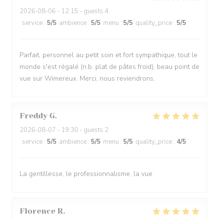
2026-08-06
- 12:15 - guests 4
service
:
5
/5
ambience
:
5
/5
menu
:
5
/5
quality_price
:
5
/5
Parfait, personnel au petit soin et fort sympathique, tout le
monde s'est régalé (n.b. plat de pâtes froid), beau point de
vue sur Wimereux. Merci, nous reviendrons.
Freddy
G
2026-08-07
- 19:30 - guests 2
service
:
5
/5
ambience
:
5
/5
menu
:
5
/5
quality_price
:
4
/5
La gentillesse, le professionnalisme, la vue
Florence
R