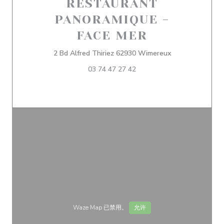
RESTAURANT
PANORAMIQUE -
FACE MER
((在新窗口中打开)
2 Bd Alfred Thiriez 62930 Wimereux
03 74 47 27 42
Waze Map 已禁用。
允许