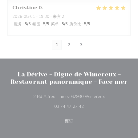
Christine
D
2026-08-01
- 19:30 - 来宾 2
服务
:
5
/5
氛围
:
5
/5
菜单
:
5
/5
质价比
:
5
/5
1
2
3
La Dérive - Digue de Wimereux -
Restaurant panoramique - Face mer
((在新窗口中打开)
2 Bd Alfred Thiriez 62930 Wimereux
03 74 47 27 42
预订