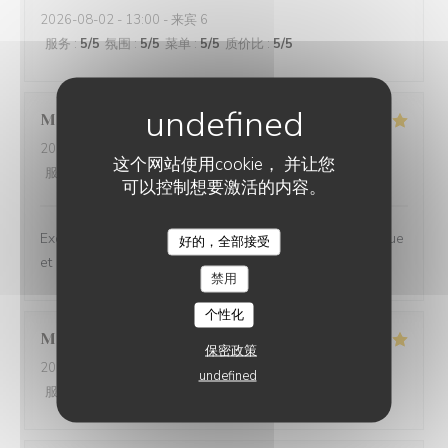
2026-08-02
- 13:00 - 来宾 6
服务
:
5
/5
氛围
:
5
/5
菜单
:
5
/5
质价比
:
5
/5
Michel
H
2026-08-02
- 19:30 - 来宾 4
这个网站使用cookie， 并让您
服务
:
5
/5
氛围
:
5
/5
菜单
:
5
/5
质价比
:
5
/5
可以控制想要激活的内容。
Excellentes croquettes de crevettes! Service sympathique
好的，全部接受
et efficace Très bon rapport qualité prix
禁用
个性化
Michel
D
保密政策
2026-08-02
- 19:00 - 来宾 2
undefined
服务
:
5
/5
氛围
:
5
/5
菜单
:
5
/5
质价比
:
5
/5