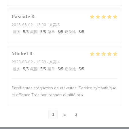
Pascale
B
2026-08-02
- 13:00 - 来宾 6
服务
:
5
/5
氛围
:
5
/5
菜单
:
5
/5
质价比
:
5
/5
Michel
H
2026-08-02
- 19:30 - 来宾 4
服务
:
5
/5
氛围
:
5
/5
菜单
:
5
/5
质价比
:
5
/5
Excellentes croquettes de crevettes! Service sympathique
et efficace Très bon rapport qualité prix
1
2
3