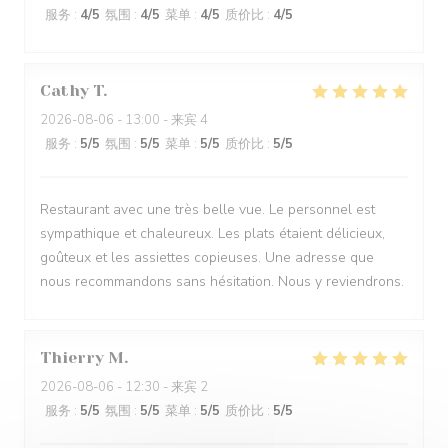
服务
:
4
/5
氛围
:
4
/5
菜单
:
4
/5
质价比
:
4
/5
Cathy
T
2026-08-06
- 13:00 - 来宾 4
服务
:
5
/5
氛围
:
5
/5
菜单
:
5
/5
质价比
:
5
/5
Restaurant avec une très belle vue. Le personnel est
sympathique et chaleureux. Les plats étaient délicieux,
goûteux et les assiettes copieuses. Une adresse que
nous recommandons sans hésitation. Nous y reviendrons.
Thierry
M
2026-08-06
- 12:30 - 来宾 2
服务
:
5
/5
氛围
:
5
/5
菜单
:
5
/5
质价比
:
5
/5