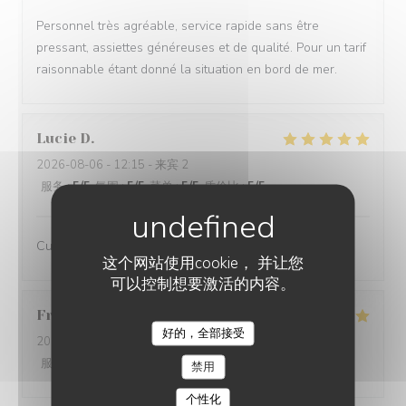
Personnel très agréable, service rapide sans être
pressant, assiettes généreuses et de qualité. Pour un tarif
raisonnable étant donné la situation en bord de mer.
Lucie
D
2026-08-06
- 12:15 - 来宾 2
服务
:
5
/5
氛围
:
5
/5
菜单
:
5
/5
质价比
:
5
/5
Cuisine de qualité, excellent service
这个网站使用cookie， 并让您
可以控制想要激活的内容。
Francis
L
好的，全部接受
2026-08-05
- 12:30 - 来宾 2
服务
:
5
/5
氛围
:
4
/5
菜单
:
5
/5
质价比
:
5
/5
禁用
个性化