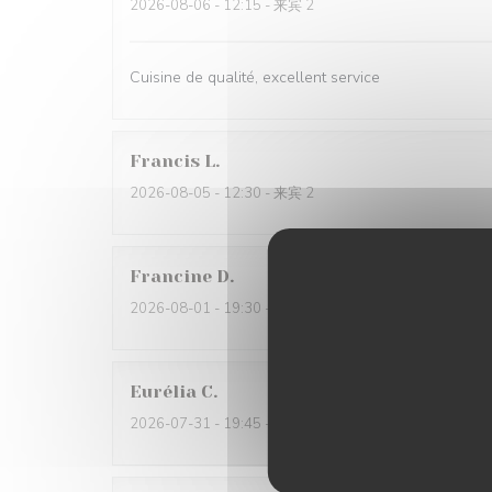
2026-08-06
- 12:15 - 来宾 2
Cuisine de qualité, excellent service
Francis
L
2026-08-05
- 12:30 - 来宾 2
Francine
D
2026-08-01
- 19:30 - 来宾 4
Eurélia
C
2026-07-31
- 19:45 - 来宾 4