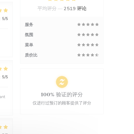
平均评分 —
2519 评论
:
5
/5
服务
氛围
菜单
质价比
:
5
/5
100% 验证的评分
ant
仅进行过预订的顾客提供了评分