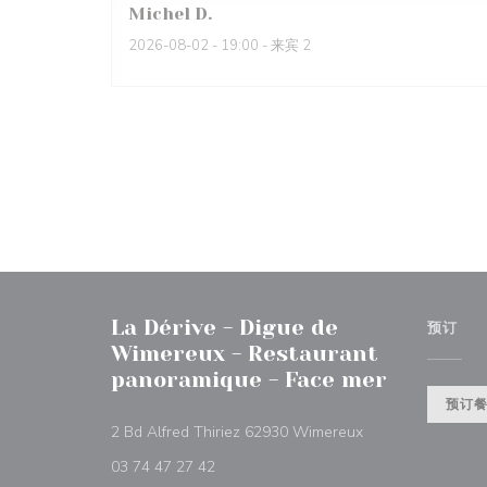
Michel
D
2026-08-02
- 19:00 - 来宾 2
La Dérive - Digue de
预订
Wimereux - Restaurant
panoramique - Face mer
预订
((在新窗口中打开))
2 Bd Alfred Thiriez 62930 Wimereux
03 74 47 27 42