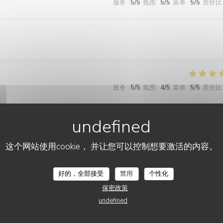
服务
:
5
/5
氛围
:
5
/5
菜单
:
5
/5
质价比
服务
:
5
/5
氛围
:
4
/5
菜单
:
5
/5
质价比
服务
:
5
/5
氛围
:
5
/5
菜单
:
5
/5
质价比
这个网站使用cookie， 并让您可以控制想要激活的内容。
好的，全部接受
禁用
个性化
保密政策
服务
:
5
/5
氛围
:
5
/5
菜单
:
5
/5
质价比
undefined