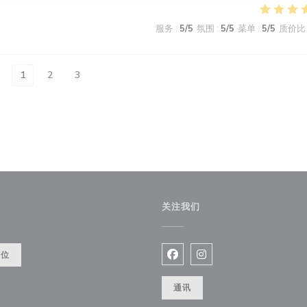
服务
:
5
/5
氛围
:
5
/5
菜单
:
5
/5
质价比
1
2
3
关注我们
餐位
Facebook ((在新窗口中打开)
Instagram ((在新窗口
通讯