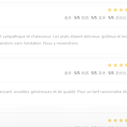
服务
:
5
/5
氛围
:
5
/5
菜单
:
5
/5
质价比
 sympathique et chaleureux. Les plats étaient délicieux, goûteux et les
ndons sans hésitation. Nous y reviendrons.
服务
:
5
/5
氛围
:
5
/5
菜单
:
5
/5
质价比
essant, assiettes généreuses et de qualité. Pour un tarif raisonnable ét