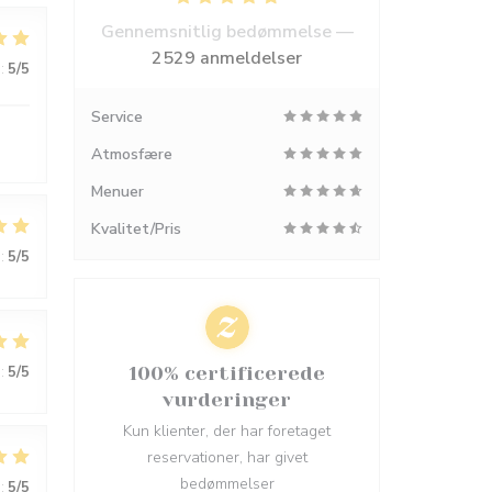
Gennemsnitlig bedømmelse —
2529 anmeldelser
:
5
/5
Service
Atmosfære
Menuer
Kvalitet/Pris
:
5
/5
:
5
/5
100% certificerede
vurderinger
Kun klienter, der har foretaget
reservationer, har givet
bedømmelser
:
5
/5