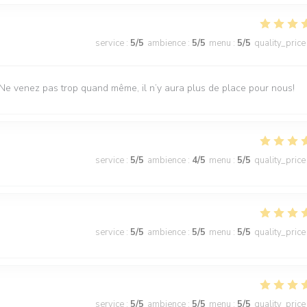
service
:
5
/5
ambience
:
5
/5
menu
:
5
/5
quality_price
 Ne venez pas trop quand même, il n’y aura plus de place pour nous!
service
:
5
/5
ambience
:
4
/5
menu
:
5
/5
quality_price
service
:
5
/5
ambience
:
5
/5
menu
:
5
/5
quality_price
service
:
5
/5
ambience
:
5
/5
menu
:
5
/5
quality_price