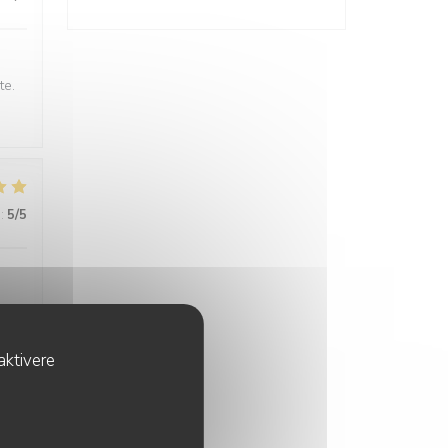
te.
:
5
/5
aktivere
:
4
/5