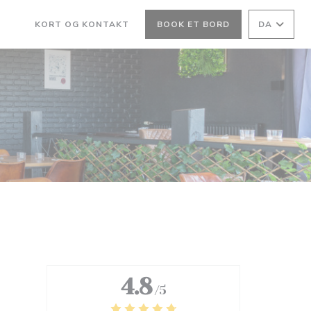
KORT OG KONTAKT
BOOK ET BORD
DA
((ÅBNER I ET NYT VINDUE))
((ÅBNER I ET NYT VINDUE))
4.8
/5