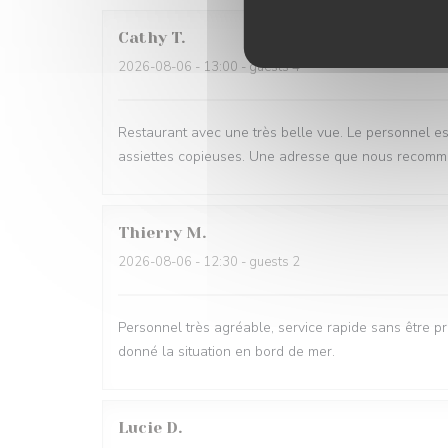
Cathy
T
2026-08-06
- 13:00 - guests 4
Restaurant avec une très belle vue. Le personnel est
assiettes copieuses. Une adresse que nous recomma
Thierry
M
2026-08-06
- 12:30 - guests 2
Personnel très agréable, service rapide sans être pr
donné la situation en bord de mer.
Lucie
D