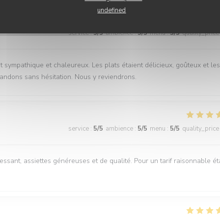
undefined
service
:
5
/5
ambience
:
5
/5
menu
:
5
/5
quality_price
 sympathique et chaleureux. Les plats étaient délicieux, goûteux et les
ndons sans hésitation. Nous y reviendrons.
service
:
5
/5
ambience
:
5
/5
menu
:
5
/5
quality_price
essant, assiettes généreuses et de qualité. Pour un tarif raisonnable ét