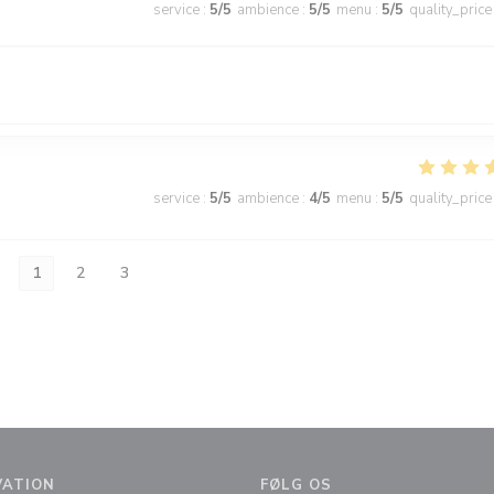
service
:
5
/5
ambience
:
5
/5
menu
:
5
/5
quality_price
service
:
5
/5
ambience
:
4
/5
menu
:
5
/5
quality_price
1
2
3
VATION
FØLG OS