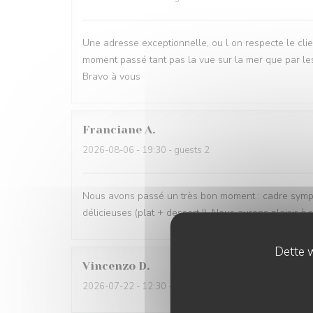
Une adresse exceptionnelle, ou l on respecte le clien
moment passé tant pas la vue sur la mer que par les
Bravo à vous
Franciane
A
2026-08-06
- 19:30 - guests 2
Nous avons passé un très bon moment : cadre sympath
délicieuses (plat + dessert !). Nous aurons plaisir à r
Dette w
Vincenzo
D
2026-07-22
- 12:30 - guests 5