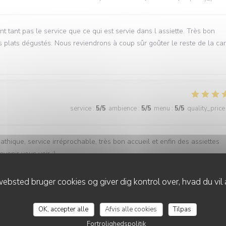
t tant pas le service que ce qui est servie dans l assiette. Très bon
 plats dégustés. Nous reviendrons à coup sûr goûter le reste de la car
service
:
5
/5
ambience
:
5
/5
menu
:
5
/5
quality_price
ique, service irréprochable, très bon accueil et enfin des assiettes
evenir vous voir :)
ebsted bruger cookies og giver dig kontrol over, hvad du vil 
service
:
4
/5
ambience
:
4
/5
menu
:
4
/5
quality_price
OK, accepter alle
Afvis alle cookies
Tilpas
Fortrolighedspolitik