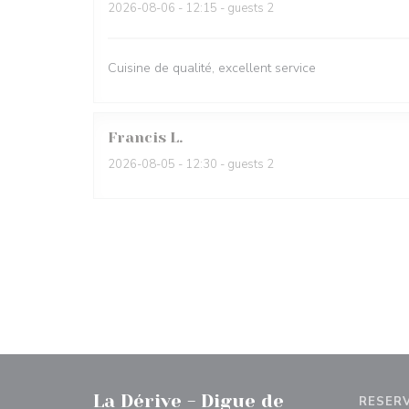
2026-08-06
- 12:15 - guests 2
Cuisine de qualité, excellent service
Francis
L
2026-08-05
- 12:30 - guests 2
La Dérive - Digue de
RESER