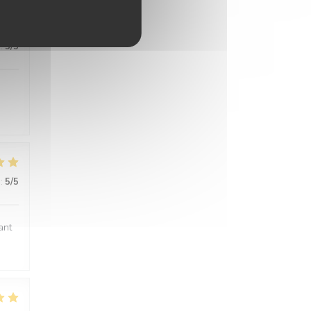
:
5
/5
:
5
/5
ant