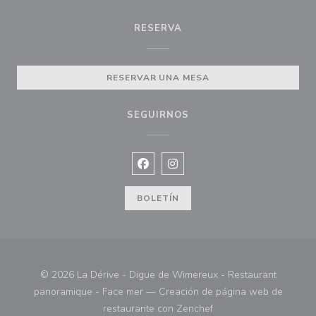
RESERVA
RESERVAR UNA MESA
SEGUIRNOS
Facebook ((abre en una nueva vent
Instagram ((abre en una nuev
BOLETÍN
© 2026 La Dérive - Digue de Wimereux - Restaurant
panoramique - Face mer — Creación de página web de
((abre en una nueva ve
restaurante con
Zenchef