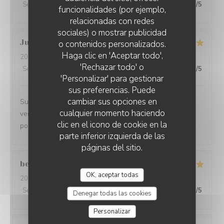
Servicio
:
5
/5
Ambiente
:
5
/5
Menú
:
5
/5
Calidad / Precio
:
5
/5
funcionalidades (por ejemplo,
relacionadas con redes
sociales) o mostrar publicidad
Julien
A
o contenidos personalizados.
Haga clic en 'Aceptar todo',
2026-08-07
- 12:00 - Invitados 2
'Rechazar todo' o
Servicio
:
5
/5
Ambiente
:
5
/5
Menú
:
5
/5
Calidad / Precio
:
5
/5
'Personalizar' para gestionar
sus preferencias. Puede
cambiar sus opciones en
Superbe vue mer, superbe cuisine et super service. Ne
cualquier momento haciendo
venez pas trop quand même, il n’y aura plus de place
clic en el icono de cookie en la
pour nous!
parte inferior izquierda de las
páginas del sitio.
bernadette
C
OK, aceptar todas
2026-08-05
- 12:30 - Invitados 3
Servicio
:
5
/5
Ambiente
:
4
/5
Menú
:
5
/5
Calidad / Precio
:
5
/5
Denegar todas las cookies
Personalizar