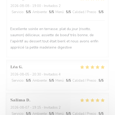
2026-08-08
- 19:00 - Invitados 2
Servicio
:
5
/5
Ambiente
:
5
/5
Menú
:
5
/5
Calidad / Precio
:
5
/5
Excellente soirée en terrasse, plat du jour (risotto,
saumon) délicieux, assiette de boeuf très bonne, de
l'apéritif au dessert tout était bienl et nous avons enfin
apprécié la petite madeleine digestive
Léa
G
2026-08-05
- 20:30 - Invitados 4
Servicio
:
5
/5
Ambiente
:
5
/5
Menú
:
5
/5
Calidad / Precio
:
5
/5
Salima
D
2026-08-07
- 19:15 - Invitados 2
Servicio
:
5
/5
Ambiente
:
5
/5
Menú
:
5
/5
Calidad / Precio
:
5
/5