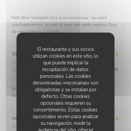
Petit dîner tranquille face à la mer,presqu ' au soleil
couchant,service, accueil et mets aux petits oignons.Quoi
de mieux! Merci La Dérive.
El restaurante y sus socios
THERESE
R
utilizan cookies en este sitio, lo
que puede implicar la
2026-08-02
- 20:00 - Invitados 3
recopilación de datos
Servicio
:
5
/5
Ambiente
:
5
/5
Menú
:
5
/5
Calidad / Precio
:
5
/5
personales. Las cookies
denominadas «necesarias» son
Bel emplacement pour ce restaurant L'équipe est jeune,
obligatorias y se instalan por
defecto. Otras cookies
dynamique et efficace
opcionales requieren su
consentimiento. Estas cookies
opcionales sirven para analizar
Anais
M
su navegación, medir la
2026-08-07
- 20:00 - Invitados 2
audiencia del sitio, ofrecer