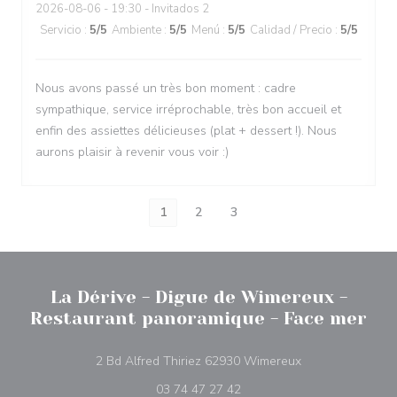
2026-08-06
- 19:30 - Invitados 2
Servicio
:
5
/5
Ambiente
:
5
/5
Menú
:
5
/5
Calidad / Precio
:
5
/5
Nous avons passé un très bon moment : cadre
sympathique, service irréprochable, très bon accueil et
enfin des assiettes délicieuses (plat + dessert !). Nous
aurons plaisir à revenir vous voir :)
1
2
3
La Dérive - Digue de Wimereux -
Restaurant panoramique - Face mer
((abre en una nu
2 Bd Alfred Thiriez 62930 Wimereux
03 74 47 27 42