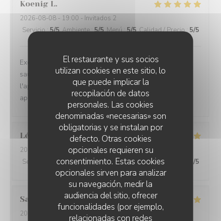
Koenig
L
2026-08-08
- 19:00 - Invitados 2
Servicio
:
5
/5
Ambiente
:
5
/5
Menú
:
5
/5
Calidad / Precio
:
5
/5
El restaurante y sus socios
Excellente soirée en terrasse, plat du jour (risotto,
utilizan cookies en este sitio, lo
saumon) délicieux, assiette de boeuf très bonne, de
que puede implicar la
l'apéritif au dessert tout était bienl et nous avons enfin
recopilación de datos
apprécié la petite madeleine digestive
personales. Las cookies
denominadas «necesarias» son
obligatorias y se instalan por
Léa
G
defecto. Otras cookies
opcionales requieren su
2026-08-05
- 20:30 - Invitados 4
consentimiento. Estas cookies
Servicio
:
5
/5
Ambiente
:
5
/5
Menú
:
5
/5
Calidad / Precio
:
5
/5
opcionales sirven para analizar
su navegación, medir la
audiencia del sitio, ofrecer
Salima
D
funcionalidades (por ejemplo,
2026-08-07
- 19:15 - Invitados 2
relacionadas con redes