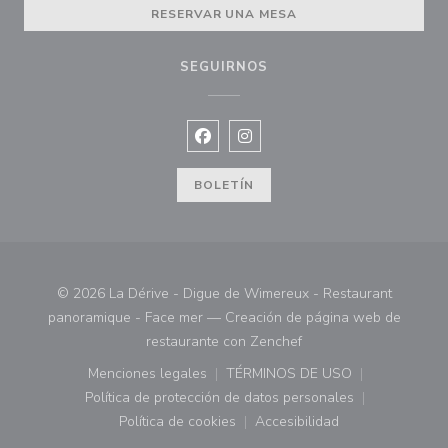
RESERVAR UNA MESA
SEGUIRNOS
Facebook ((abre en una nueva vent
Instagram ((abre en una nuev
BOLETÍN
© 2026 La Dérive - Digue de Wimereux - Restaurant
panoramique - Face mer — Creación de página web de
((abre en una nueva ve
restaurante con
Zenchef
Menciones legales
TÉRMINOS DE USO
((abre en una nueva ventana))
((abre en una nueva ven
Política de protección de datos personales
((abre en una nueva ventana))
Política de cookies
Accesibilidad
((abre en una nueva ventana))
((abre en una nueva ven