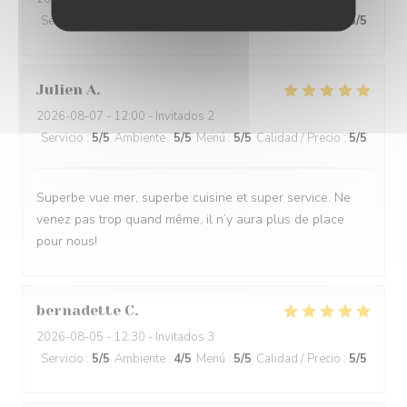
Servicio
:
5
/5
Ambiente
:
5
/5
Menú
:
5
/5
Calidad / Precio
:
5
/5
Julien
A
2026-08-07
- 12:00 - Invitados 2
Servicio
:
5
/5
Ambiente
:
5
/5
Menú
:
5
/5
Calidad / Precio
:
5
/5
Superbe vue mer, superbe cuisine et super service. Ne
venez pas trop quand même, il n’y aura plus de place
pour nous!
bernadette
C
2026-08-05
- 12:30 - Invitados 3
Servicio
:
5
/5
Ambiente
:
4
/5
Menú
:
5
/5
Calidad / Precio
:
5
/5