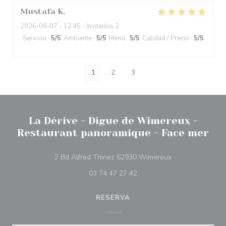
Mustafa
K
2026-08-07
- 12:45 - Invitados 2
Servicio
:
5
/5
Ambiente
:
5
/5
Menú
:
5
/5
Calidad / Precio
:
5
/5
1
2
3
La Dérive - Digue de Wimereux -
Restaurant panoramique - Face mer
((abre en una nu
2 Bd Alfred Thiriez 62930 Wimereux
03 74 47 27 42
RESERVA