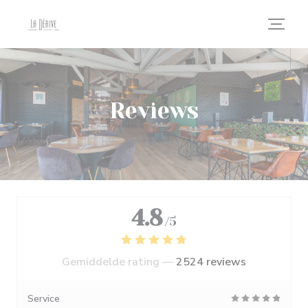
Cookies beheer paneel
Reviews
4.8
/5
Gemiddelde rating —
2524 reviews
Service