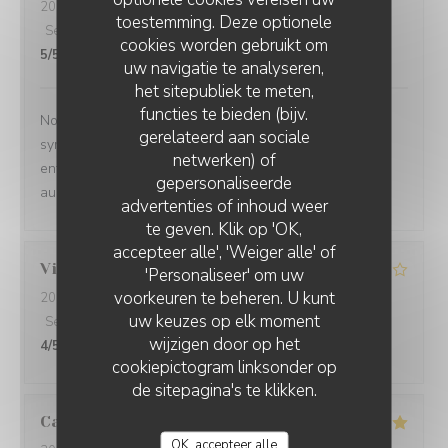
2026-08-06
- 19:30 - Gasten 2
toestemming. Deze optionele
Service
:
5
/5
Atmosfeer
:
5
/5
Keuken
:
5
/5
Kwaliteit / Prijs
:
cookies worden gebruikt om
5
/5
uw navigatie te analyseren,
het sitepubliek te meten,
functies te bieden (bijv.
Nous avons passé un très bon moment : cadre
gerelateerd aan sociale
sympathique, service irréprochable, très bon accueil et
netwerken) of
enfin des assiettes délicieuses (plat + dessert !). Nous
gepersonaliseerde
aurons plaisir à revenir vous voir :)
advertenties of inhoud weer
te geven. Klik op 'OK,
accepteer alle', 'Weiger alle' of
Vincenzo
D
'Personaliseer' om uw
voorkeuren te beheren. U kunt
2026-07-22
- 12:30 - Gasten 5
uw keuzes op elk moment
Service
:
4
/5
Atmosfeer
:
4
/5
Keuken
:
4
/5
Kwaliteit / Prijs
:
wijzigen door op het
4
/5
cookiepictogram linksonder op
de sitepagina's te klikken.
Cathy
T
OK, accepteer alle