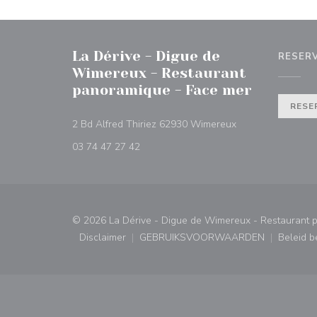
La Dérive - Digue de
RESER
Wimereux - Restaurant
panoramique - Face mer
RESE
((opent in een nie
2 Bd Alfred Thiriez 62930 Wimereux
03 74 47 27 42
© 2026 La Dérive - Digue de Wimereux - Restaurant 
Disclaimer
GEBRUIKSVOORWAARDEN
Beleid 
((opent in een nieuw venster))
((opent in een nieuw ven