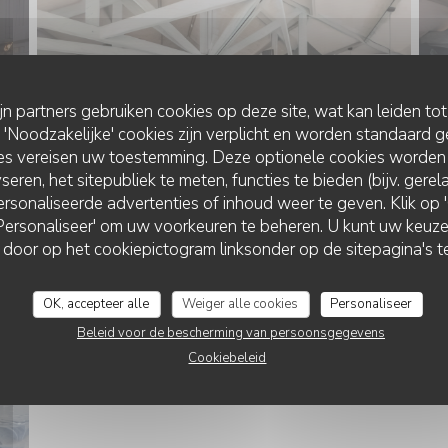
ijn partners gebruiken cookies op deze site, wat kan leiden to
Noodzakelijke' cookies zijn verplicht en worden standaard g
ies vereisen uw toestemming. Deze optionele cookies worden
seren, het sitepubliek te meten, functies te bieden (bijv. gere
rsonaliseerde advertenties of inhoud weer te geven. Klik op 'O
 'Personaliseer' om uw voorkeuren te beheren. U kunt uw keu
 door op het cookiepictogram linksonder op de sitepagina's te
OK, accepteer alle
Weiger alle cookies
Personaliseer
NOS ASSIETTES
Beleid voor de bescherming van persoonsgegevens
Cookiebeleid