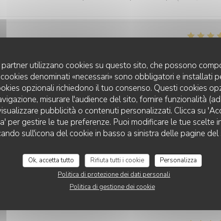
Servizio
:
5
/5
Atmosfera
:
5
/5
Cucina
:
5
/5
Qualità / Prezzo
uoi partner utilizzano cookies su questo sito, che possono compo
 I cookies denominati «necessari» sono obbligatori e installati 
ique et efficace Très bon rapport qualité prix
cookies opzionali richiedono il tuo consenso. Questi cookies o
avigazione, misurare l'audience del sito, fornire funzionalità (a
isualizzare pubblicità o contenuti personalizzati. Clicca su 'Acce
za' per gestire le tue preferenze. Puoi modificare le tue scelte
cando sull'icona del cookie in basso a sinistra delle pagine del 
Servizio
:
5
/5
Atmosfera
:
5
/5
Cucina
:
5
/5
Qualità / Prezzo
Ok, accetta tutto
Rifiuta tutti i cookie
Personalizza
Politica di protezione dei dati personali
Servizio
:
5
/5
Atmosfera
:
5
/5
Cucina
:
3
/5
Qualità / Prezzo
Politica di gestione dei cookie