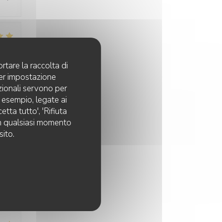
:
5
/5
rtare la raccolta di
per impostazione
pzionali servono per
d esempio, legate ai
tta tutto', 'Rifiuta
 in qualsiasi momento
sito.
:
5
/5
:
4
/5