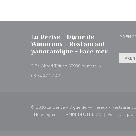
La Dérive - Digue de
PRENO
Wimereux - Restaurant
panoramique - Face mer
PREN
((apre una nuova f
2 Bd Alfred Thiriez 62930 Wimereux
03 74 47 27 42
© 2026 La Dérive - Digue de Wimereux - Restaurant pa
Note legali
TERMINI DI UTILIZZO
Politica di pro
((apre una nuova finestra))
((apre una nuova finestra))