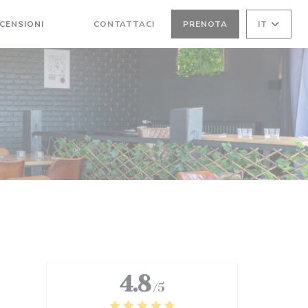
CENSIONI
CONTATTACI
PRENOTA
IT
((APRE UNA NUOVA FINESTRA))
((APRE UNA NUOVA FINESTRA))
4.8
/5