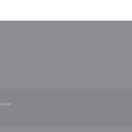
nestra))
uova finestra))
((apre una nuova finestra))
nchef
ova finestra))