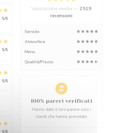
Valutazione media —
2519
recensioni
:
5
/5
Servizio
Atmosfera
:
5
/5
Menu
Qualità/Prezzo
:
5
/5
100% pareri verificati
Hanno dato il loro parere solo i
clienti che hanno prenotato
:
5
/5