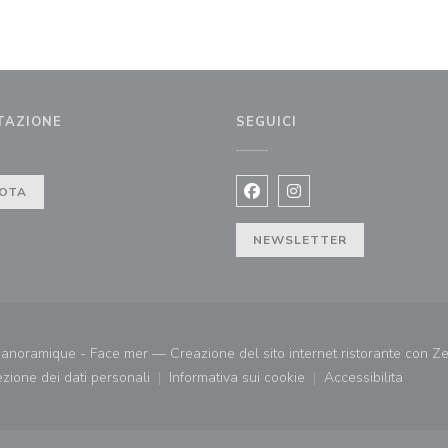
TAZIONE
SEGUICI
OTA
Facebook ((apre una nuova fi
Instagram ((apre una n
inestra))
NEWSLETTER
noramique - Face mer — Creazione del sito internet ristorante con
Ze
tezione dei dati personali
Informativa sui cookie
Accessibilita
((apre una nuova finestra))
((apre una nuova finestra))
((apre una nu