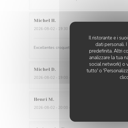
Michel
H
2026-08-02
- 19:30 - Ospiti 4
Il ristorante e i s
dati personali.
Excellentes croquettes de crevettes! Service sympath
predefinita. Altri 
analizzare la tua n
social network) o v
Michel
D
tutto' o 'Personaliz
clic
2026-08-02
- 19:00 - Ospiti 2
Henri
M
2026-08-02
- 20:00 - Ospiti 2