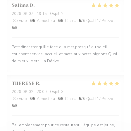
Salima
D
2026-08-07
- 19:15 - Ospiti 2
Servizio
:
5
/5
Atmosfera
:
5
/5
Cucina
:
5
/5
Qualità / Prezzo
:
5
/5
Petit dîner tranquille face à la mer,presqu ' au soleil
couchant,service, accueil et mets aux petits oignons.Quoi
de mieux! Merci La Dérive.
THERESE
R
2026-08-02
- 20:00 - Ospiti 3
Servizio
:
5
/5
Atmosfera
:
5
/5
Cucina
:
5
/5
Qualità / Prezzo
:
5
/5
Bel emplacement pour ce restaurant L'équipe est jeune,