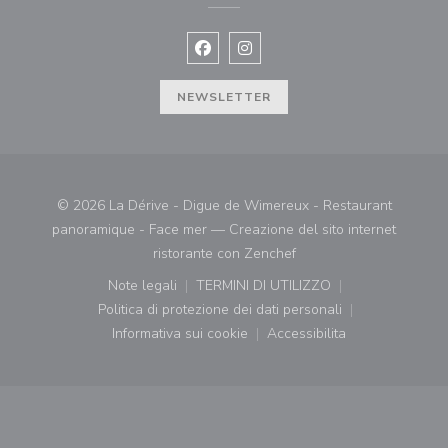
Facebook ((apre una nuova finestra)
Instagram ((apre una nuova fi
NEWSLETTER
© 2026 La Dérive - Digue de Wimereux - Restaurant
panoramique - Face mer — Creazione del sito internet
((apre una nuova finestr
ristorante con
Zenchef
Note legali
TERMINI DI UTILIZZO
((apre una nuova finestra))
((apre una nuova finestra))
Politica di protezione dei dati personali
((apre una nuova finestra))
Informativa sui cookie
Accessibilita
((apre una nuova finestra))
((apre una nuova finest