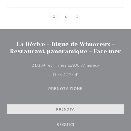
1
2
3
La Dérive - Digue de Wimereux -
Restaurant panoramique - Face mer
((apre una nuova 
2 Bd Alfred Thiriez 62930 Wimereux
03 74 47 27 42
PRENOTAZIONE
PRENOTA
SEGUICI