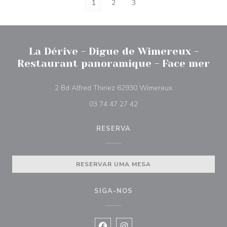
1
2
3
La Dérive - Digue de Wimereux -
Restaurant panoramique - Face mer
((abre numa nova
2 Bd Alfred Thiriez 62930 Wimereux
03 74 47 27 42
RESERVA
RESERVAR UMA MESA
SIGA-NOS