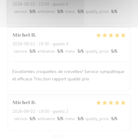
2026-08-02
- 13:00 - guests 6
service
:
5
/5
ambience
:
5
/5
menu
:
5
/5
quality_price
:
5
/5
Michel
H
2026-08-02
- 19:30 - guests 4
service
:
5
/5
ambience
:
5
/5
menu
:
5
/5
quality_price
:
5
/5
Excellentes croquettes de crevettes! Service sympathique
et efficace Très bon rapport qualité prix
Michel
D
2026-08-02
- 19:00 - guests 2
service
:
5
/5
ambience
:
5
/5
menu
:
5
/5
quality_price
:
5
/5