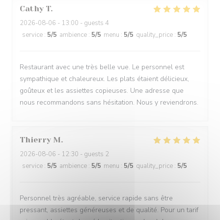
Cathy
T
2026-08-06
- 13:00 - guests 4
service
:
5
/5
ambience
:
5
/5
menu
:
5
/5
quality_price
:
5
/5
Restaurant avec une très belle vue. Le personnel est
sympathique et chaleureux. Les plats étaient délicieux,
goûteux et les assiettes copieuses. Une adresse que
nous recommandons sans hésitation. Nous y reviendrons.
Thierry
M
2026-08-06
- 12:30 - guests 2
service
:
5
/5
ambience
:
5
/5
menu
:
5
/5
quality_price
:
5
/5
Personnel très agréable, service rapide sans être
pressant, assiettes généreuses et de qualité. Pour un tarif