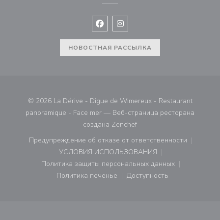
Facebook ((открывается в новом 
Instagram ((открывается в н
НОВОСТНАЯ РАССЫЛКА
© 2026 La Dérive - Digue de Wimereux - Restaurant
panoramique - Face mer — Веб-страница ресторана
((открывается в новом ок
создана
Zenchef
Предупреждение об отказе от ответственности
((открывается в новом окне))
УСЛОВИЯ ИСПОЛЬЗОВАНИЯ
((открывается в новом окне))
Политика защиты персональных данных
((открывается в новом окне))
Политика печенье
Доступность
((открывается в новом окне))
((открывается в новом