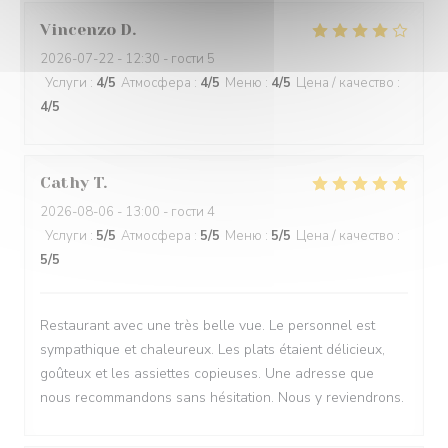
Vincenzo
D
2026-07-22
- 12:30 - гости 5
Услуги
:
4
/5
Атмосфера
:
4
/5
Меню
:
4
/5
Цена / качество
:
4
/5
Cathy
T
2026-08-06
- 13:00 - гости 4
Услуги
:
5
/5
Атмосфера
:
5
/5
Меню
:
5
/5
Цена / качество
:
5
/5
Restaurant avec une très belle vue. Le personnel est
sympathique et chaleureux. Les plats étaient délicieux,
goûteux et les assiettes copieuses. Une adresse que
nous recommandons sans hésitation. Nous y reviendrons.