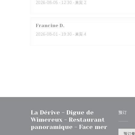
2026-08-05
- 12:30 - 来宾 2
Francine
D
2026-08-01
- 19:30 - 来宾 4
La Dérive - Digue de
预订
Wimereux - Restaurant
panoramique - Face mer
预订