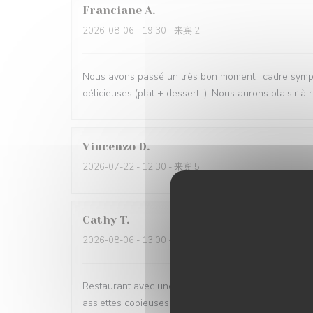
Franciane
A
2026-08-06
- 19:30 - 来宾 2
Nous avons passé un très bon moment : cadre sympath
délicieuses (plat + dessert !). Nous aurons plaisir à r
Vincenzo
D
2026-07-22
- 12:30 - 来宾 5
Cathy
T
2026-08-06
- 13:00 - 来宾 4
Restaurant avec une très belle vue. Le personnel est
assiettes copieuses. Une adresse que nous recomma