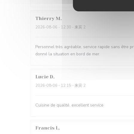
Thierry
M
2026-08-06
- 12:30 - 来宾 2
Personnel très agréable, service rapide sans être pr
donné la situation en bord de mer.
Lucie
D
2026-08-06
- 12:15 - 来宾 2
Cuisine de qualité, excellent service
Francis
L