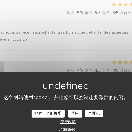
服务
:
5
/5
氛围
:
5
/5
菜单
:
5
/5
质价比
ique, service irréprochable, très bon accueil et enfin des assiettes
evenir vous voir :)
服务
:
4
/5
氛围
:
4
/5
菜单
:
4
/5
质价比
这个网站使用cookie， 并让您可以控制想要激活的内容。
服务
:
5
/5
氛围
:
5
/5
菜单
:
5
/5
质价比
好的，全部接受
禁用
个性化
 sympathique et chaleureux. Les plats étaient délicieux, goûteux et les
保密政策
ndons sans hésitation. Nous y reviendrons.
undefined