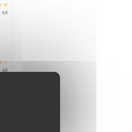
:
5
/5
:
4
/5
:
5
/5