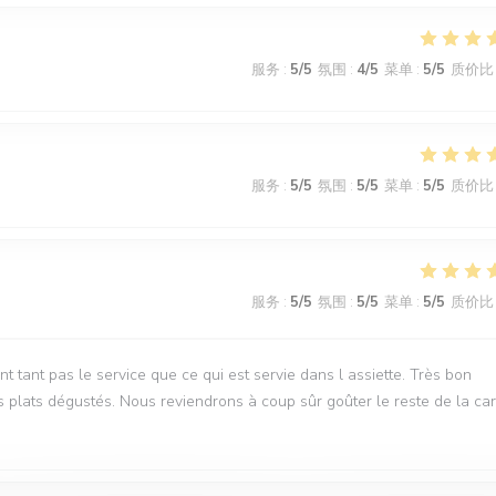
服务
:
5
/5
氛围
:
4
/5
菜单
:
5
/5
质价比
服务
:
5
/5
氛围
:
5
/5
菜单
:
5
/5
质价比
服务
:
5
/5
氛围
:
5
/5
菜单
:
5
/5
质价比
t tant pas le service que ce qui est servie dans l assiette. Très bon
 plats dégustés. Nous reviendrons à coup sûr goûter le reste de la car