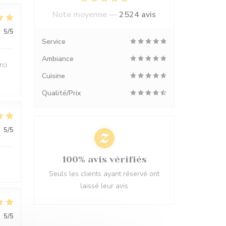
Note moyenne —
2524 avis
:
5
/5
Service
Ambiance
rci
Cuisine
Qualité/Prix
:
5
/5
100% avis vérifiés
Seuls les clients ayant réservé ont
laissé leur avis
:
5
/5