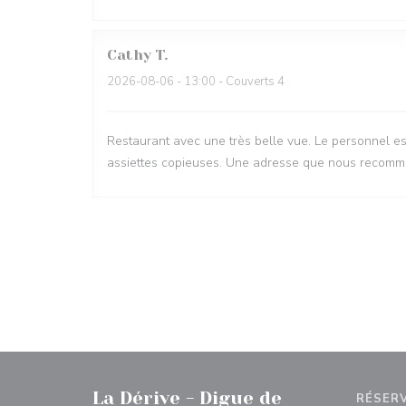
Cathy
T
2026-08-06
- 13:00 - Couverts 4
Restaurant avec une très belle vue. Le personnel est
assiettes copieuses. Une adresse que nous recomma
La Dérive - Digue de
RÉSER