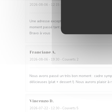
2026-08-06
- 12:15 - Couverts 4
Une adresse exceptionnelle, ou l on respecte le clien
moment passé tant pas la vue sur la mer que par les
Bravo à vous
Franciane
A
2026-08-06
- 19:30 - Couverts 2
Nous avons passé un très bon moment : cadre sympath
délicieuses (plat + dessert !). Nous aurons plaisir à r
Vincenzo
D
2026-07-22
- 12:30 - Couverts 5