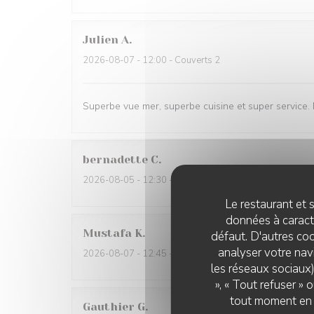
Julien
A
2026-08-07
- 12:00 - Couverts 2
Superbe vue mer, superbe cuisine et super service.
bernadette
C
2026-08-05
- 12:30 - Couverts 3
Le restaurant et s
données à caractè
Mustafa
K
défaut. D'autres coo
analyser votre navi
2026-08-07
- 12:45 - Couverts 2
les réseaux sociaux)
», « Tout refuser »
tout moment en c
Gauthier
G