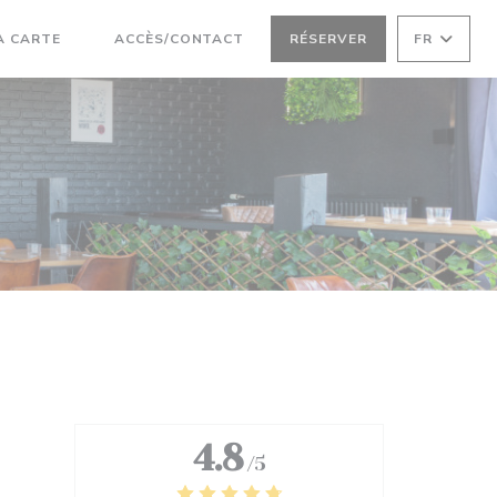
((OUVRE UNE NOUVELLE FENÊTRE))
A CARTE
ACCÈS/CONTACT
RÉSERVER
FR
((OUVRE UNE NOUVELLE FENÊTRE))
4.8
/5