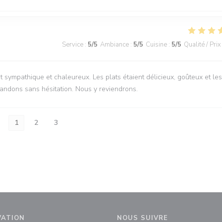
Service
:
5
/5
Ambiance
:
5
/5
Cuisine
:
5
/5
Qualité / Prix
 sympathique et chaleureux. Les plats étaient délicieux, goûteux et les
ndons sans hésitation. Nous y reviendrons.
1
2
3
VATION
NOUS SUIVRE