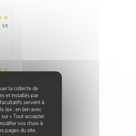
:
5
/5
:
5
/5
quer la collecte de
s et installés par
facultatifs servent à
s (ex : en lien avec
:
5
/5
z sur « Tout accepter
modifier vos choix à
es pages du site.