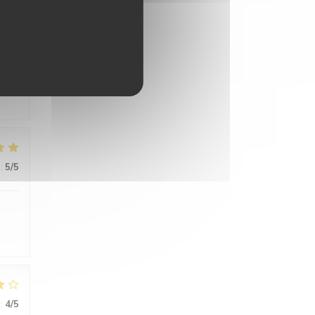
:
5
/5
te.
:
5
/5
:
4
/5