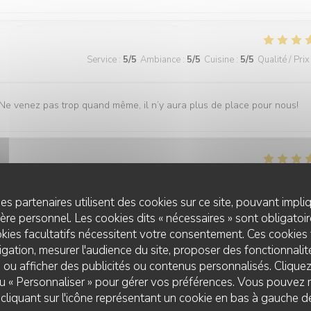
Service
:
5
/5
Ambiance
:
5
/5
Cuisine
:
5
/5
Qualité / Prix
 Ne venez pas trop quand même, il n’y aura plus de place pour nous!
Service
:
5
/5
Ambiance
:
4
/5
Cuisine
:
5
/5
Qualité / Prix
es partenaires utilisent des cookies sur ce site, pouvant impli
re personnel. Les cookies dits « nécessaires » sont obligatoire
kies facultatifs nécessitent votre consentement. Ces cookies 
gation, mesurer l'audience du site, proposer des fonctionnalité
Service
:
5
/5
Ambiance
:
5
/5
Cuisine
:
5
/5
Qualité / Prix
 ou afficher des publicités ou contenus personnalisés. Clique
 ou « Personnaliser » pour gérer vos préférences. Vous pouvez 
liquant sur l'icône représentant un cookie en bas à gauche d