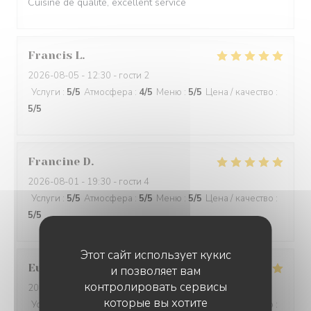
Cuisine de qualité, excellent service
Francis
L
2026-08-05
- 12:30 - гости 2
Услуги
:
5
/5
Атмосфера
:
4
/5
Меню
:
5
/5
Цена / качество
:
5
/5
Francine
D
2026-08-01
- 19:30 - гости 4
Услуги
:
5
/5
Атмосфера
:
5
/5
Меню
:
5
/5
Цена / качество
:
5
/5
Этот сайт использует кукис
Eurélia
C
и позволяет вам
контролировать сервисы
2026-07-31
- 19:45 - гости 4
которые вы хотите
Услуги
:
5
/5
Атмосфера
:
5
/5
Меню
:
5
/5
Цена / качество
: