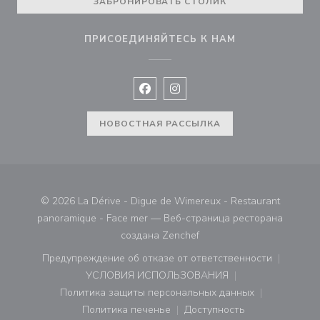
ЗАБРОНИРОВАТЬ СТОЛИК
ПРИСОЕДИНЯЙТЕСЬ К НАМ
Facebook ((открывается в новом 
Instagram ((открывается в н
НОВОСТНАЯ РАССЫЛКА
© 2026 La Dérive - Digue de Wimereux - Restaurant
panoramique - Face mer — Веб-страница ресторана
((открывается в новом ок
создана
Zenchef
Предупреждение об отказе от ответственности
((открывается в новом окне))
УСЛОВИЯ ИСПОЛЬЗОВАНИЯ
((открывается в новом окне))
Политика защиты персональных данных
((открывается в новом окне))
Политика печенье
Доступность
((открывается в новом окне))
((открывается в новом