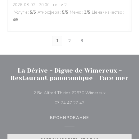
2026-08-02
- 20:00 - гости 2
Услуги
:
5
/5
Атмосфера
:
5
/5
Меню
:
3
/5
Цена / качество
:
4
/5
1
2
3
La Dérive - Digue de Wimereux -
Restaurant panoramique - Face mer
((открывается в
2 Bd Alfred Thiriez 62930 Wimereux
03 74 47 27 42
БРОНИРОВАНИЕ