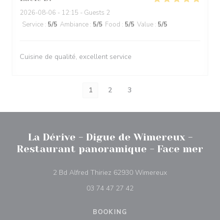
2026-08-06
- 12:15 - Guests 2
Service
:
5
/5
Ambiance
:
5
/5
Food
:
5
/5
Value
:
5
/5
Cuisine de qualité, excellent service
1
2
3
La Dérive - Digue de Wimereux -
Restaurant panoramique - Face mer
((opens in a new
2 Bd Alfred Thiriez 62930 Wimereux
03 74 47 27 42
BOOKING