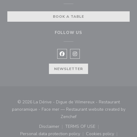
BOOK A TABLE
FOLLOW US
Facebook ((opens in a new window
Instagram ((opens in a new w
NEWSLETTER
© 2026 La Dérive - Digue de Wimereux - Restaurant
panoramique - Face mer — Restaurant website created by
((opens in a new window))
Zenchef
Disclaimer
TERMS OF USE
((opens in a new window))
((opens in a new window))
Personal data protection policy
Cookies policy