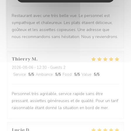
Restaurant avec une très belle vue. Le personnel est
sympathique et chaleureux. Les plats étaient délicieux,
goûteux et les assiettes copieuses. Une adresse que
nous recommandons sans hésitation. Nous y reviendrons.
Thierry
M
2026-08-06
- 12:30 - Guests 2
Service
:
5
/5
Ambiance
:
5
/5
Food
:
5
/5
Value
:
5
/5
Personnel très agréable, service rapide sans être
pressant, assiettes généreuses et de qualité. Pour un tarif
raisonnable étant donné la situation en bord de mer.
Lucie
D