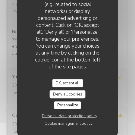
(e.g., related to social
2026-08-06
- 19:30 - Guests 2
networks) or display
Service
:
5
/5
Ambiance
:
5
/5
Food
:
5
/5
Value
:
5
/5
personalized advertising or
content. Click on 'OK, accept
all', 'Deny all' or 'Personalize'
Nous avons passé un très bon moment : cadre
to manage your preferences.
sympathique, service irréprochable, très bon accueil et
You can change your choices
enfin des assiettes délicieuses (plat + dessert !). Nous
at any time by clicking on the
aurons plaisir à revenir vous voir :)
cookie icon at the bottom left
of the site pages.
Vincenzo
D
OK, accept all
2026-07-22
- 12:30 - Guests 5
Service
:
4
/5
Ambiance
:
4
/5
Food
:
4
/5
Value
:
4
/5
Deny all cookies
Personalize
Cathy
T
Personal data protection policy
Cookie management policy
2026-08-06
- 13:00 - Guests 4
Service
:
5
/5
Ambiance
:
5
/5
Food
:
5
/5
Value
:
5
/5