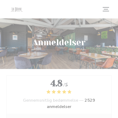
CCookie-styringspanel
Anmeldelser
4.8
/5
Gennemsnitlig bedømmelse —
2529
anmeldelser