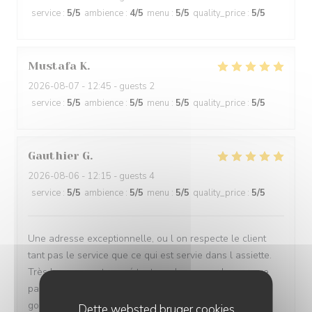
service
:
5
/5
ambience
:
4
/5
menu
:
5
/5
quality_price
:
5
/5
Mustafa
K
2026-08-07
- 12:45 - guests 2
service
:
5
/5
ambience
:
5
/5
menu
:
5
/5
quality_price
:
5
/5
Gauthier
G
2026-08-06
- 12:15 - guests 4
service
:
5
/5
ambience
:
5
/5
menu
:
5
/5
quality_price
:
5
/5
Une adresse exceptionnelle, ou l on respecte le client
tant pas le service que ce qui est servie dans l assiette.
Très bon moment passé tant pas la vue sur la mer que
par les plats dégustés. Nous reviendrons à coup sûr
goûter le reste de la carte. Bravo à vous
Dette websted bruger cookies