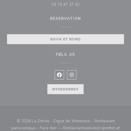
03 74 47 27 42
RESERVATION
BOOK ET BORD
FØLG OS
Facebook ((åbner i et nyt vindue))
Instagram ((åbner i et nyt vin
NYHEDSBREV
© 2026 La Dérive - Digue de Wimereux - Restaurant
panoramique - Face mer — Restaurantwebsted oprettet af