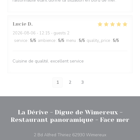
raisonnable étant donné la situation en bord de mer.
Lucie
D
2026-08-06
- 12:15 - guests 2
service
:
5
/5
ambience
:
5
/5
menu
:
5
/5
quality_price
:
5
/5
Cuisine de qualité, excellent service
1
2
3
La Dérive - Digue de Wimereux -
Restaurant panoramique - Face mer
((åbner i et nyt v
2 Bd Alfred Thiriez 62930 Wimereux