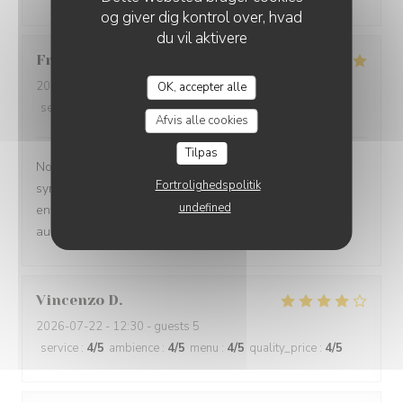
og giver dig kontrol over, hvad
du vil aktivere
Franciane
A
2026-08-06
- 19:30 - guests 2
OK, accepter alle
service
:
5
/5
ambience
:
5
/5
menu
:
5
/5
quality_price
:
5
/5
Afvis alle cookies
Tilpas
Nous avons passé un très bon moment : cadre
Fortrolighedspolitik
sympathique, service irréprochable, très bon accueil et
undefined
enfin des assiettes délicieuses (plat + dessert !). Nous
aurons plaisir à revenir vous voir :)
Vincenzo
D
2026-07-22
- 12:30 - guests 5
service
:
4
/5
ambience
:
4
/5
menu
:
4
/5
quality_price
:
4
/5